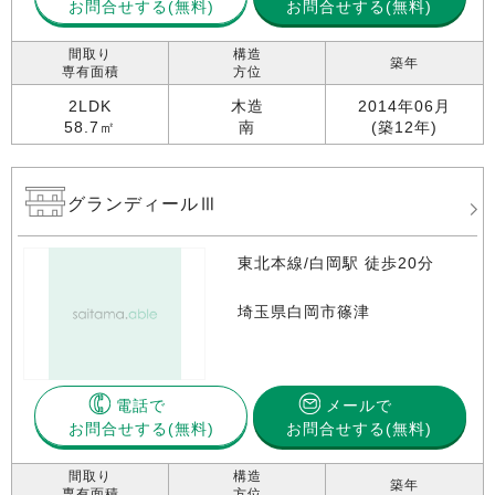
お問合せする
お問合せする(無料)
間取り
構造
築年
専有面積
方位
2LDK
木造
2014年06月
58.7㎡
南
(築12年)
グランディールⅢ
東北本線/白岡駅 徒歩20分
埼玉県白岡市篠津
電話で
メールで
お問合せする
お問合せする(無料)
間取り
構造
築年
専有面積
方位