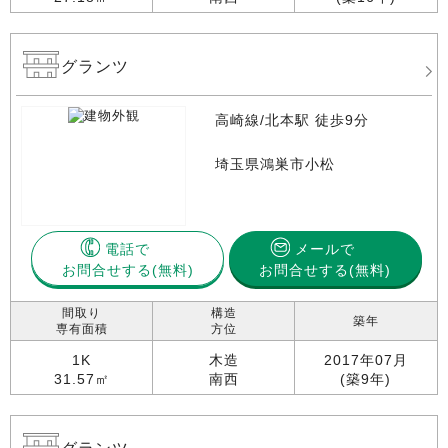
グランツ
高崎線/北本駅 徒歩9分
埼玉県鴻巣市小松
電話で
メールで
お問合せする
お問合せする(無料)
間取り
構造
築年
専有面積
方位
1K
木造
2017年07月
31.57㎡
南西
(築9年)