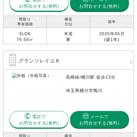
お問合せする
お問合せする(無料)
間取り
構造
築年
専有面積
方位
3LDK
木造
2025年05月
76.59㎡
東
(築1年)
グランソレイユ６
高崎線/桶川駅 徒歩13分
埼玉県桶川市鴨川
電話で
メールで
お問合せする
お問合せする(無料)
間取り
構造