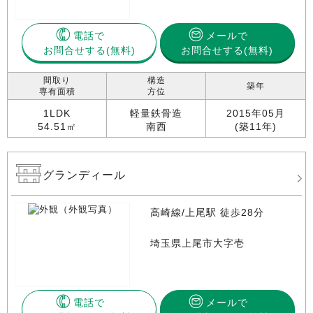
電話で
メールで
お問合せする
お問合せする(無料)
間取り
構造
築年
専有面積
方位
1LDK
軽量鉄骨造
2015年05月
54.51㎡
南西
(築11年)
グランディール
高崎線/上尾駅 徒歩28分
埼玉県上尾市大字壱
電話で
メールで