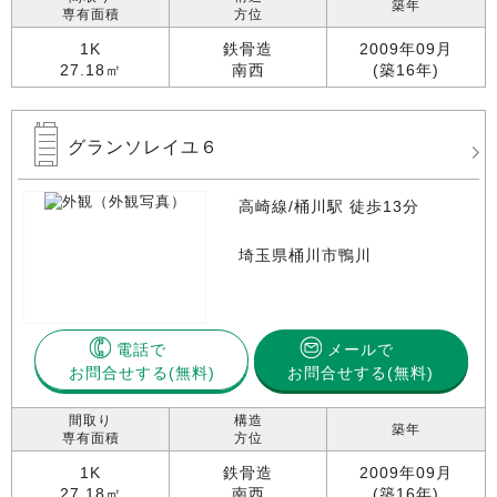
築年
専有面積
方位
1K
鉄骨造
2009年09月
27.18㎡
南西
(築16年)
グランソレイユ６
高崎線/桶川駅 徒歩13分
埼玉県桶川市鴨川
電話で
メールで
お問合せする
お問合せする(無料)
間取り
構造
築年
専有面積
方位
1K
鉄骨造
2009年09月
27.18㎡
南西
(築16年)