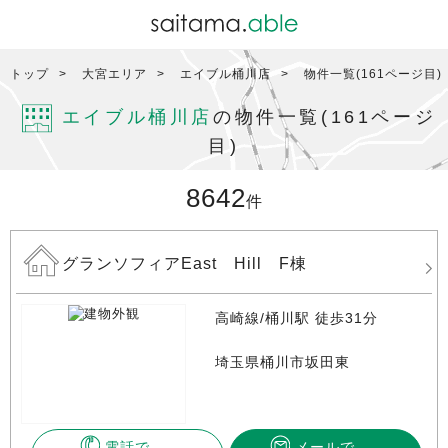
トップ
大宮エリア
エイブル桶川店
物件一覧(161ページ目)
エイブル桶川店
の物件一覧(161ページ
目)
8642
件
グランソフィアEast Hill F棟
高崎線/桶川駅 徒歩31分
埼玉県桶川市坂田東
電話で
メールで