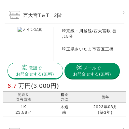
西大宮T＆T 2階
埼京線・川越線/西大宮駅 徒
歩5分
埼玉県さいたま市西区三橋
電話で
メールで
お問合せする
お問合せする(無料)
6.7
万円
(3,000円)
間取り
構造
築年
専有面積
方位
1K
木造
2023年03月
23.58㎡
南
(築3年)