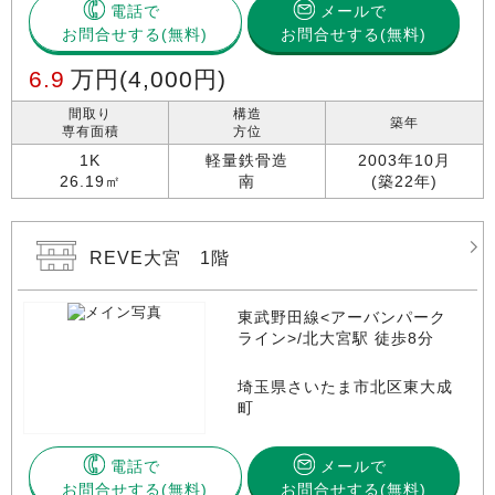
電話で
メールで
お問合せする
お問合せする(無料)
6.9
万円
(4,000円)
間取り
構造
築年
専有面積
方位
1K
軽量鉄骨造
2003年10月
26.19㎡
南
(築22年)
REVE大宮 1階
東武野田線<アーバンパーク
ライン>/北大宮駅 徒歩8分
埼玉県さいたま市北区東大成
町
電話で
メールで
お問合せする
お問合せする(無料)