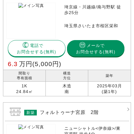
埼京線・川越線/南与野駅 徒
歩25分
埼玉県さいたま市桜区栄和
電話で
メールで
お問合せする
お問合せする(無料)
6.3
万円
(5,000円)
間取り
構造
築年
専有面積
方位
1K
木造
2025年03月
24.84㎡
南
(築1年)
フォルトゥーナ宮原 2階
新築
ニューシャトル<伊奈線>/東