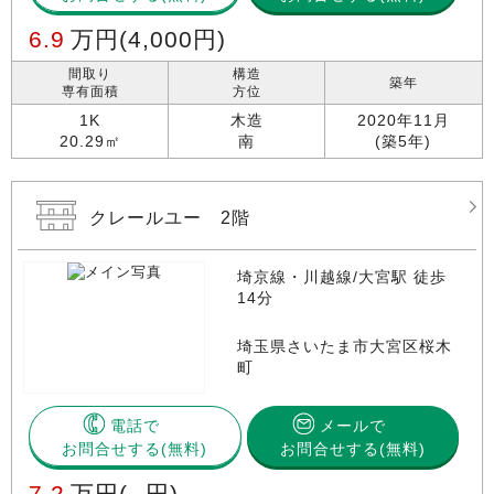
6.9
万円
(4,000円)
間取り
構造
築年
専有面積
方位
1K
木造
2020年11月
20.29㎡
南
(築5年)
クレールユー 2階
埼京線・川越線/大宮駅 徒歩
14分
埼玉県さいたま市大宮区桜木
町
電話で
メールで
お問合せする
お問合せする(無料)
7.2
万円
(--円)