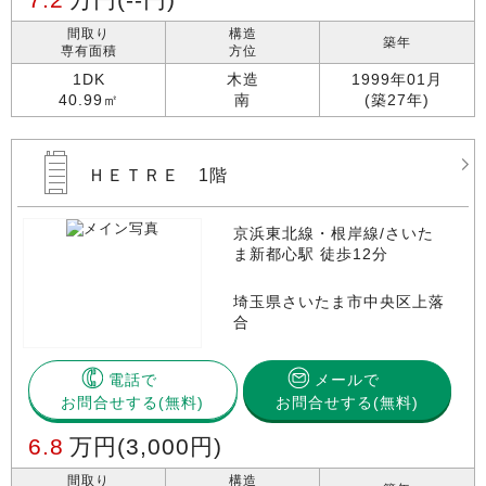
間取り
構造
築年
専有面積
方位
1DK
木造
1999年01月
40.99㎡
南
(築27年)
ＨＥＴＲＥ 1階
京浜東北線・根岸線/さいた
ま新都心駅 徒歩12分
埼玉県さいたま市中央区上落
合
電話で
メールで
お問合せする
お問合せする(無料)
6.8
万円
(3,000円)
間取り
構造