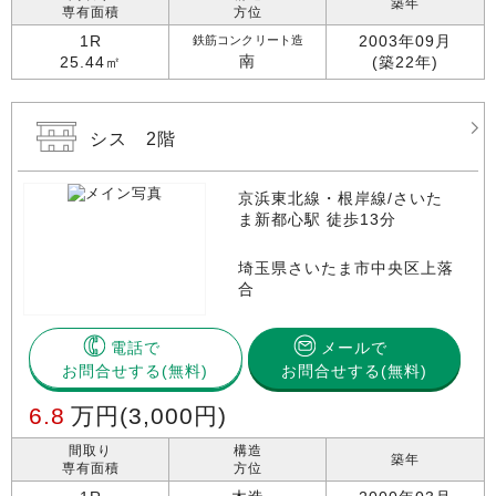
築年
専有面積
方位
1R
2003年09月
鉄筋コンクリート造
南
25.44㎡
(築22年)
シス 2階
京浜東北線・根岸線/さいた
ま新都心駅 徒歩13分
埼玉県さいたま市中央区上落
合
電話で
メールで
お問合せする
お問合せする(無料)
6.8
万円
(3,000円)
間取り
構造
築年
専有面積
方位