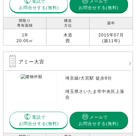
電話で
メールで
お問合せする
お問合せする(無料)
間取り
構造
築年
専有面積
方位
1R
木造
2015年07月
20.05㎡
西
(築11年)
アミー大宮
埼京線/大宮駅 徒歩8分
埼玉県さいたま市中央区上落
合
電話で
メールで
お問合せする
お問合せする(無料)