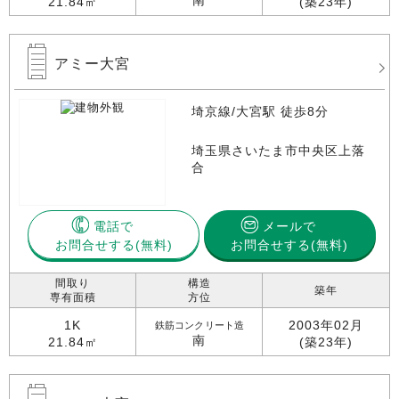
南
21.84㎡
(築23年)
アミー大宮
埼京線/大宮駅 徒歩8分
埼玉県さいたま市中央区上落
合
電話で
メールで
お問合せする
お問合せする(無料)
間取り
構造
築年
専有面積
方位
1K
2003年02月
鉄筋コンクリート造
南
21.84㎡
(築23年)