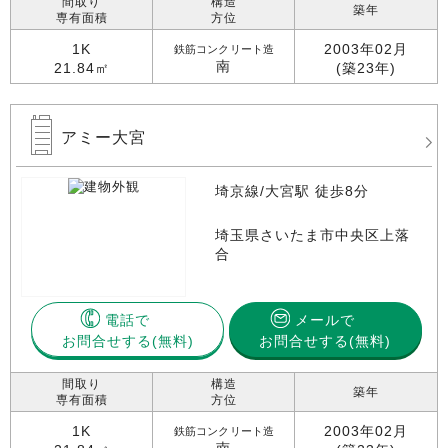
間取り
構造
築年
専有面積
方位
1K
2003年02月
鉄筋コンクリート造
南
21.84㎡
(築23年)
アミー大宮
埼京線/大宮駅 徒歩8分
埼玉県さいたま市中央区上落
合
電話で
メールで
お問合せする
お問合せする(無料)
間取り
構造
築年
専有面積
方位
1K
2003年02月
鉄筋コンクリート造