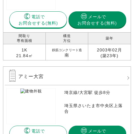
電話で
メールで
お問合せする
お問合せする(無料)
間取り
構造
築年
専有面積
方位
1K
2003年02月
鉄筋コンクリート造
南
21.84㎡
(築23年)
アミー大宮
埼京線/大宮駅 徒歩8分
埼玉県さいたま市中央区上落
合
電話で
メールで