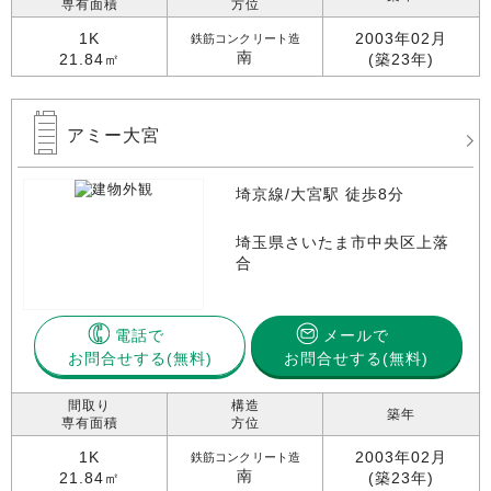
専有面積
方位
1K
2003年02月
鉄筋コンクリート造
南
21.84㎡
(築23年)
アミー大宮
埼京線/大宮駅 徒歩8分
埼玉県さいたま市中央区上落
合
電話で
メールで
お問合せする
お問合せする(無料)
間取り
構造
築年
専有面積
方位
1K
2003年02月
鉄筋コンクリート造
南
21.84㎡
(築23年)