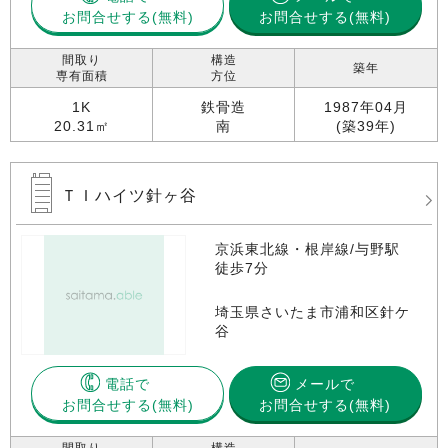
お問合せする
お問合せする(無料)
間取り
構造
築年
専有面積
方位
1K
鉄骨造
1987年04月
20.31㎡
南
(築39年)
ＴＩハイツ針ヶ谷
京浜東北線・根岸線/与野駅
徒歩7分
埼玉県さいたま市浦和区針ケ
谷
電話で
メールで
お問合せする
お問合せする(無料)