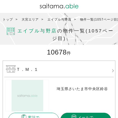
トップ
大宮エリア
エイブル与野店
物件一覧(1057ページ目
エイブル与野店
の物件一覧(1057ペー
ジ目)
10678
件
Ｔ．Ｍ．１
埼玉県さいたま市中央区鈴谷
電話で
メールで