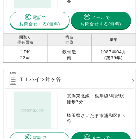
谷
電話で
メールで
お問合せする
お問合せする(無料)
間取り
構造
築年
専有面積
方位
1DK
鉄骨造
1987年04月
23㎡
南
(築39年)
ＴＩハイツ針ヶ谷
京浜東北線・根岸線/与野駅
徒歩7分
埼玉県さいたま市浦和区針ケ
谷
電話で
メールで