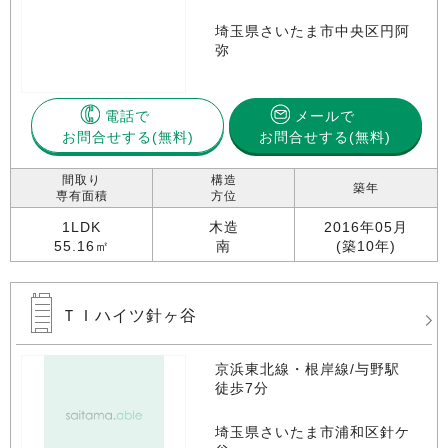
埼玉県さいたま市中央区円阿
弥
電話で
メールで
お問合せする
お問合せする(無料)
間取り
構造
築年
専有面積
方位
1LDK
木造
2016年05月
55.16㎡
南
(築10年)
ＴＩハイツ針ヶ谷
京浜東北線・根岸線/与野駅
徒歩7分
埼玉県さいたま市浦和区針ケ