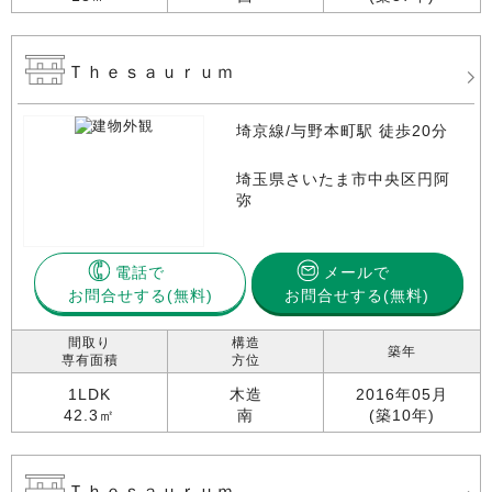
Ｔｈｅｓａｕｒｕｍ
埼京線/与野本町駅 徒歩20分
埼玉県さいたま市中央区円阿
弥
電話で
メールで
お問合せする
お問合せする(無料)
間取り
構造
築年
専有面積
方位
1LDK
木造
2016年05月
42.3㎡
南
(築10年)
Ｔｈｅｓａｕｒｕｍ