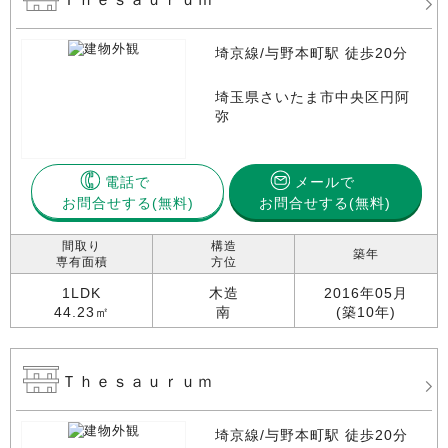
埼京線/与野本町駅 徒歩20分
埼玉県さいたま市中央区円阿
弥
電話で
メールで
お問合せする
お問合せする(無料)
間取り
構造
築年
専有面積
方位
1LDK
木造
2016年05月
44.23㎡
南
(築10年)
Ｔｈｅｓａｕｒｕｍ
埼京線/与野本町駅 徒歩20分