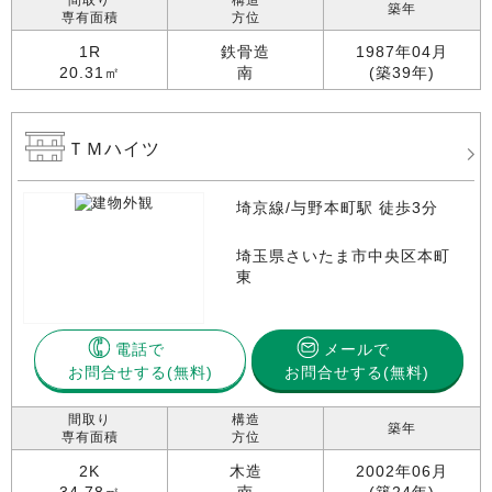
間取り
構造
築年
専有面積
方位
1R
鉄骨造
1987年04月
20.31㎡
南
(築39年)
ＴＭハイツ
埼京線/与野本町駅 徒歩3分
埼玉県さいたま市中央区本町
東
電話で
メールで
お問合せする
お問合せする(無料)
間取り
構造
築年
専有面積
方位
2K
木造
2002年06月