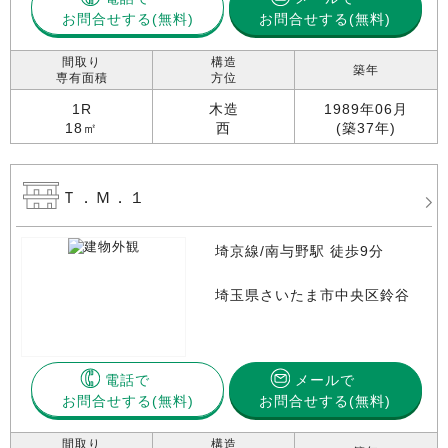
お問合せする
お問合せする(無料)
間取り
構造
築年
専有面積
方位
1R
木造
1989年06月
18㎡
西
(築37年)
Ｔ．Ｍ．１
埼京線/南与野駅 徒歩9分
埼玉県さいたま市中央区鈴谷
電話で
メールで
お問合せする
お問合せする(無料)
間取り
構造