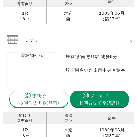
築年
専有面積
方位
1R
木造
1989年06月
18㎡
西
(築37年)
Ｔ．Ｍ．１
埼京線/南与野駅 徒歩9分
埼玉県さいたま市中央区鈴谷
電話で
メールで
お問合せする
お問合せする(無料)
間取り
構造
築年
専有面積
方位
1R
木造
1989年06月
18㎡
西
(築37年)