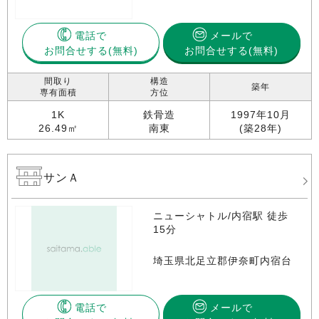
電話で
メールで
お問合せする
お問合せする(無料)
間取り
構造
築年
専有面積
方位
1K
鉄骨造
1997年10月
26.49㎡
南東
(築28年)
サンＡ
ニューシャトル/内宿駅 徒歩
15分
埼玉県北足立郡伊奈町内宿台
電話で
メールで