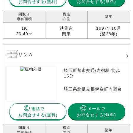
お問合せする
お問合せする(無料)
間取り
構造
築年
専有面積
方位
1K
鉄骨造
1997年10月
26.49㎡
南東
(築28年)
サンＡ
埼玉新都市交通/内宿駅 徒歩
15分
埼玉県北足立郡伊奈町内宿台
電話で
メールで
お問合せする
お問合せする(無料)
間取り
構造
築年
専有面積
方位