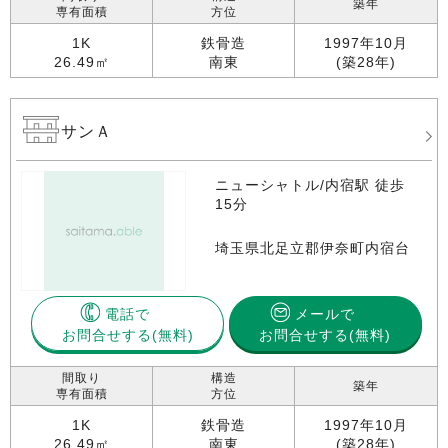
築年
専有面積
方位
1K
鉄骨造
1997年10月
26.49㎡
南東
(築28年)
サンＡ
ニューシャトル/内宿駅 徒歩
15分
埼玉県北足立郡伊奈町内宿台
電話で
メールで
お問合せする
お問合せする(無料)
間取り
構造
築年
専有面積
方位
1K
鉄骨造
1997年10月
26.49㎡
南東
(築28年)