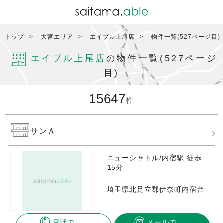
トップ
大宮エリア
エイブル上尾店
物件一覧(527ページ目)
エイブル上尾店
の物件一覧(527ページ
目)
15647
件
サンＡ
ニューシャトル/内宿駅 徒歩
15分
埼玉県北足立郡伊奈町内宿台
電話で
メールで