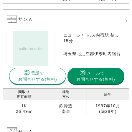
サンＡ
ニューシャトル/内宿駅 徒歩
15分
埼玉県北足立郡伊奈町内宿台
電話で
メールで
お問合せする
お問合せする(無料)
間取り
構造
築年
専有面積
方位
1K
鉄骨造
1997年10月
26.49㎡
南東
(築28年)
サンＡ