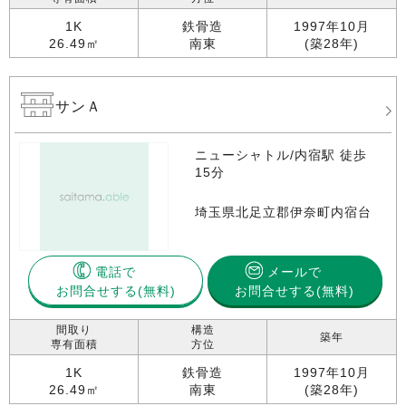
1K
鉄骨造
1997年10月
26.49㎡
南東
(築28年)
サンＡ
ニューシャトル/内宿駅 徒歩
15分
埼玉県北足立郡伊奈町内宿台
電話で
メールで
お問合せする
お問合せする(無料)
間取り
構造
築年
専有面積
方位
1K
鉄骨造
1997年10月
26.49㎡
南東
(築28年)