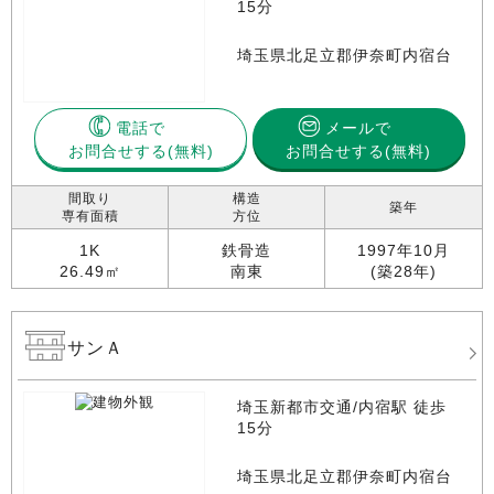
15分
埼玉県北足立郡伊奈町内宿台
電話で
メールで
お問合せする
お問合せする(無料)
間取り
構造
築年
専有面積
方位
1K
鉄骨造
1997年10月
26.49㎡
南東
(築28年)
サンＡ
埼玉新都市交通/内宿駅 徒歩
15分
埼玉県北足立郡伊奈町内宿台