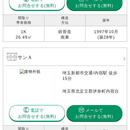
お問合せする
お問合せする(無料)
間取り
構造
築年
専有面積
方位
1K
鉄骨造
1997年10月
26.49㎡
南東
(築28年)
サンＡ
埼玉新都市交通/内宿駅 徒歩
15分
埼玉県北足立郡伊奈町内宿台
電話で
メールで
お問合せする
お問合せする(無料)
間取り
構造