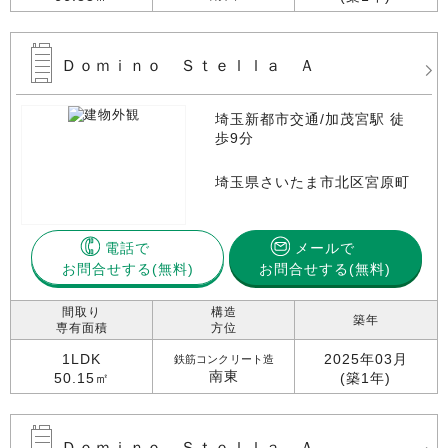
Ｄｏｍｉｎｏ Ｓｔｅｌｌａ Ａ
埼玉新都市交通/加茂宮駅 徒
歩9分
埼玉県さいたま市北区宮原町
電話で
メールで
お問合せする
お問合せする(無料)
間取り
構造
築年
専有面積
方位
1LDK
2025年03月
鉄筋コンクリート造
南東
50.15㎡
(築1年)
Ｄｏｍｉｎｏ Ｓｔｅｌｌａ Ａ