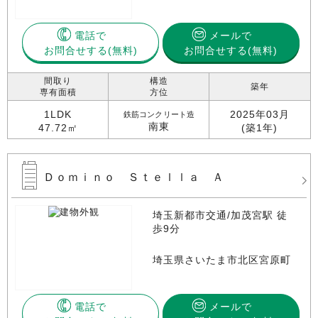
電話で
メールで
お問合せする
お問合せする(無料)
間取り
構造
築年
専有面積
方位
1LDK
2025年03月
鉄筋コンクリート造
南東
47.72㎡
(築1年)
Ｄｏｍｉｎｏ Ｓｔｅｌｌａ Ａ
埼玉新都市交通/加茂宮駅 徒
歩9分
埼玉県さいたま市北区宮原町
電話で
メールで