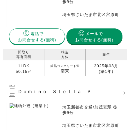
歩9分
埼玉県さいたま市北区宮原町
電話で
メールで
お問合せする
お問合せする(無料)
間取り
構造
築年
専有面積
方位
1LDK
2025年03月
鉄筋コンクリート造
南東
50.15㎡
(築1年)
Ｄｏｍｉｎｏ Ｓｔｅｌｌａ Ａ
埼玉新都市交通/加茂宮駅 徒
歩9分
埼玉県さいたま市北区宮原町