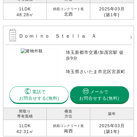
1LDK
2025年03月
鉄筋コンクリート造
北西
48.28㎡
(築1年)
Ｄｏｍｉｎｏ Ｓｔｅｌｌａ Ａ
埼玉新都市交通/加茂宮駅 徒
歩9分
埼玉県さいたま市北区宮原町
電話で
メールで
お問合せする
お問合せする(無料)
間取り
構造
築年
専有面積
方位
1LDK
2025年03月
鉄筋コンクリート造
南西
42.31㎡
(築1年)