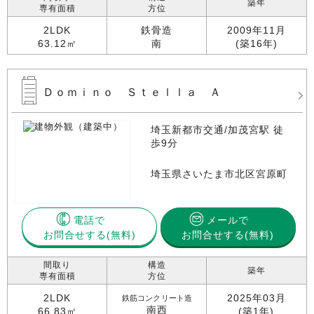
築年
専有面積
方位
2LDK
鉄骨造
2009年11月
63.12㎡
南
(築16年)
Ｄｏｍｉｎｏ Ｓｔｅｌｌａ Ａ
埼玉新都市交通/加茂宮駅 徒
歩9分
埼玉県さいたま市北区宮原町
電話で
メールで
お問合せする
お問合せする(無料)
間取り
構造
築年
専有面積
方位
2LDK
2025年03月
鉄筋コンクリート造
南西
66.83㎡
(築1年)