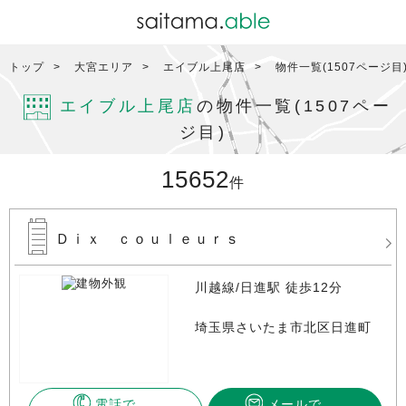
トップ
大宮エリア
エイブル上尾店
物件一覧(1507ページ目
エイブル上尾店
の物件一覧(1507ペー
ジ目)
15652
件
Ｄｉｘ ｃｏｕｌｅｕｒｓ
川越線/日進駅 徒歩12分
埼玉県さいたま市北区日進町
電話で
メールで