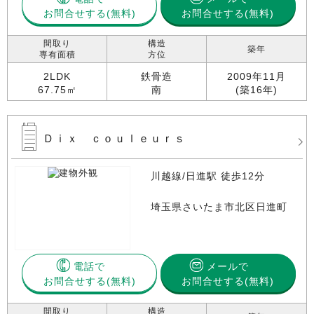
お問合せする
お問合せする(無料)
間取り
構造
築年
専有面積
方位
2LDK
鉄骨造
2009年11月
67.75㎡
南
(築16年)
Ｄｉｘ ｃｏｕｌｅｕｒｓ
川越線/日進駅 徒歩12分
埼玉県さいたま市北区日進町
電話で
メールで
お問合せする
お問合せする(無料)
間取り
構造