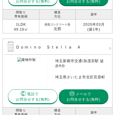
お問合せする
お問合せする(無料)
間取り
構造
築年
専有面積
方位
1LDK
2025年03月
鉄筋コンクリート造
北西
49.16㎡
(築1年)
Ｄｏｍｉｎｏ Ｓｔｅｌｌａ Ａ
埼玉新都市交通/加茂宮駅 徒
歩9分
埼玉県さいたま市北区宮原町
電話で
メールで
お問合せする
お問合せする(無料)
間取り
構造
築年
専有面積
方位