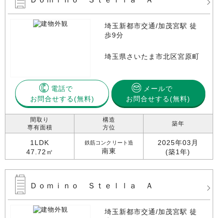
埼玉新都市交通/加茂宮駅 徒
歩9分
埼玉県さいたま市北区宮原町
電話で
メールで
お問合せする
お問合せする(無料)
間取り
構造
築年
専有面積
方位
1LDK
2025年03月
鉄筋コンクリート造
南東
47.72㎡
(築1年)
Ｄｏｍｉｎｏ Ｓｔｅｌｌａ Ａ
埼玉新都市交通/加茂宮駅 徒