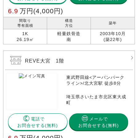
6.9
万円
(4,000円)
間取り
構造
築年
専有面積
方位
1K
軽量鉄骨造
2003年10月
26.19㎡
南
(築22年)
REVE大宮 1階
東武野田線<アーバンパーク
ライン>/北大宮駅 徒歩8分
埼玉県さいたま市北区東大成
町
電話で
メールで
お問合せする
お問合せする(無料)
6.9
万円
(4,000円)