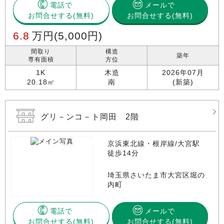
電話で
メールで
お問合せする
お問合せする(無料)
6.8
万円
(5,000円)
間取り
構造
築年
専有面積
方位
1K
木造
2026年07月
20.18㎡
南
(新築)
グリ－ンコ－ト岡田 2階
京浜東北線・根岸線/大宮駅
徒歩14分
埼玉県さいたま市大宮区堀の
内町
電話で
メールで
お問合せする
お問合せする(無料)