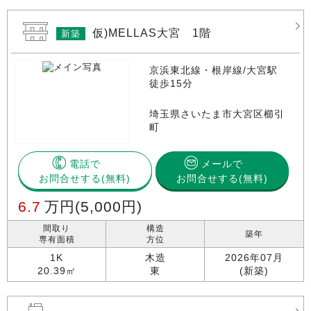
仮)MELLAS大宮 1階
新築
京浜東北線・根岸線/大宮駅
徒歩15分
埼玉県さいたま市大宮区櫛引
町
電話で
メールで
お問合せする
お問合せする(無料)
6.7
万円
(5,000円)
間取り
構造
築年
専有面積
方位
1K
木造
2026年07月
20.39㎡
東
(新築)