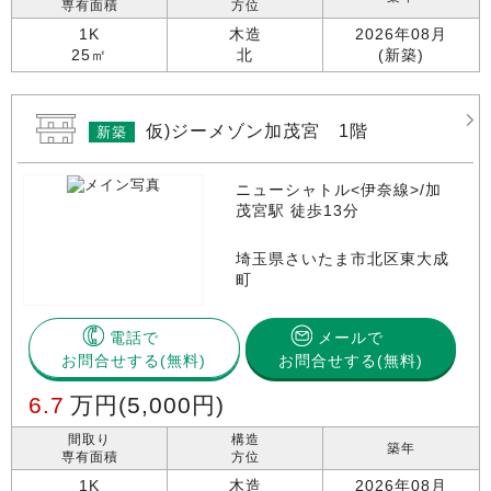
専有面積
方位
1K
木造
2026年08月
25㎡
北
(新築)
仮)ジーメゾン加茂宮 1階
新築
ニューシャトル<伊奈線>/加
茂宮駅 徒歩13分
埼玉県さいたま市北区東大成
町
電話で
メールで
お問合せする
お問合せする(無料)
6.7
万円
(5,000円)
間取り
構造
築年
専有面積
方位
1K
木造
2026年08月