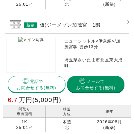
25.01㎡
北
(新築)
仮)ジーメゾン加茂宮 1階
新築
ニューシャトル<伊奈線>/加
茂宮駅 徒歩13分
埼玉県さいたま市北区東大成
町
電話で
メールで
お問合せする
お問合せする(無料)
6.7
万円
(5,000円)
間取り
構造
築年
専有面積
方位
1K
木造
2026年08月
25.01㎡
北
(新築)