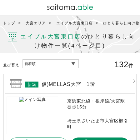
トップ
大宮エリア
エイブル大宮東口店
ひとり暮らし向け物
エイブル大宮東口店
のひとり暮らし向
け物件一覧(4ページ目)
132
並び替え
件
仮)MELLAS大宮 1階
新築
京浜東北線・根岸線/大宮駅
徒歩15分
埼玉県さいたま市大宮区櫛引
町