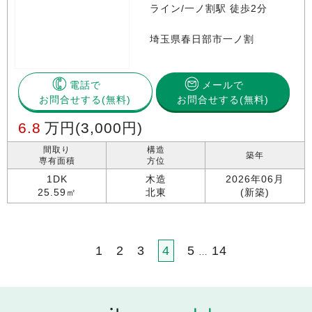
ライン/一ノ割駅 徒歩2分
埼玉県春日部市一ノ割
電話で
メールで
お問合せする
お問合せする(無料)
6.8
万円
(3,000円)
間取り
構造
築年
専有面積
方位
1DK
木造
2026年06月
25.59㎡
北東
(新築)
1
2
3
4
5
14
…