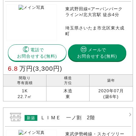
東武野田線<アーバンパーク
ライン>/北大宮駅 徒歩4分
埼玉県さいたま市北区東大成
町
電話で
メールで
お問合せする
お問合せする(無料)
6.8
万円
(3,300円)
間取り
構造
築年
専有面積
方位
1K
木造
2020年07月
22.7㎡
東
(築6年)
ＬＩＭＥ 一ノ割 2階
新築
東武伊勢崎線・スカイツリー