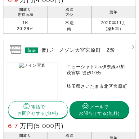
間取り
構造
築年
専有面積
方位
1K
木造
2020年11月
20.29㎡
南
(築5年)
仮)ジーメゾン大宮宮原町 2階
新築
ニューシャトル<伊奈線>/加
茂宮駅 徒歩10分
埼玉県さいたま市北区宮原町
電話で
メールで
お問合せする
お問合せする(無料)
6.7
万円
(5,000円)
間取り
構造
築年