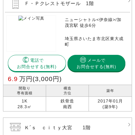
Ｆ・Ｐクレストモザール 1階
ニューシャトル<伊奈線>/加
茂宮駅 徒歩6分
埼玉県さいたま市北区東大成
町
電話で
メールで
お問合せする
お問合せする(無料)
6.9
万円
(3,000円)
間取り
構造
築年
専有面積
方位
1K
鉄骨造
2017年01月
28.3㎡
南西
(築9年)
Ｋ´ｓ ｃｉｔｙ大宮 1階