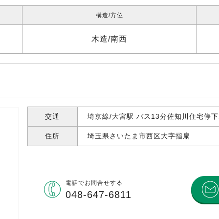
構造
方位
木造
南西
交通
埼京線/大宮駅 バス13分佐知川住宅停
住所
埼玉県さいたま市西区大字指扇
電話で
お問合せする
048-647-6811