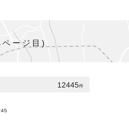
4ページ目)
12445
件
245