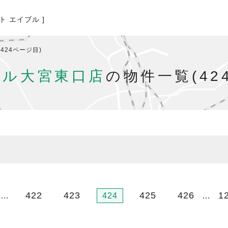
ト エイブル ]
424ページ目)
ブル大宮東口店
の物件一覧(42
422
423
425
426
1
…
424
…