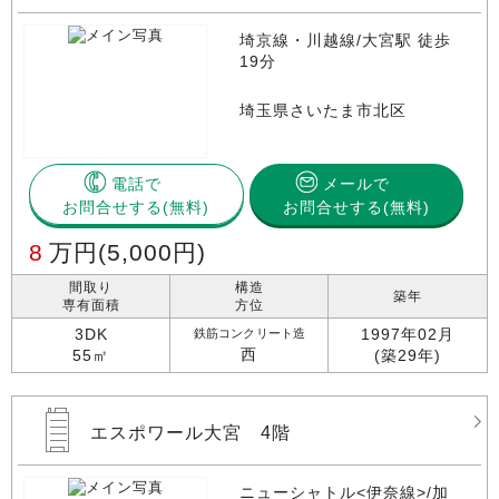
埼京線・川越線/大宮駅 徒歩
19分
埼玉県さいたま市北区
電話で
メールで
お問合せする
お問合せする(無料)
8
万円
(5,000円)
間取り
構造
築年
専有面積
方位
3DK
1997年02月
鉄筋コンクリート造
西
55㎡
(築29年)
エスポワール大宮 4階
ニューシャトル<伊奈線>/加