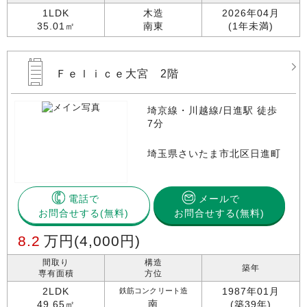
1LDK
木造
2026年04月
35.01㎡
南東
(1年未満)
Ｆｅｌｉｃｅ大宮 2階
埼京線・川越線/日進駅 徒歩
7分
埼玉県さいたま市北区日進町
電話で
メールで
お問合せする
お問合せする(無料)
8.2
万円
(4,000円)
間取り
構造
築年
専有面積
方位
2LDK
1987年01月
鉄筋コンクリート造
南
49.65㎡
(築39年)