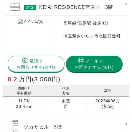
KEIAI RESIDENCE宮原Ⅱ 3階
新築
高崎線/宮原駅 徒歩9分
埼玉県さいたま市北区日進町
電話で
メールで
お問合せする
お問合せする(無料)
8.2
万円
(3,500円)
間取り
構造
築年
専有面積
方位
1LDK
木造
2026年08月
28.48㎡
西
(新築)
ツカサビル 3階