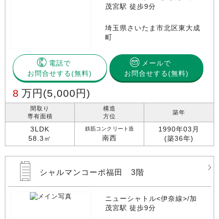
茂宮駅 徒歩9分
埼玉県さいたま市北区東大成
町
電話で
メールで
お問合せする
お問合せする(無料)
8
万円
(5,000円)
間取り
構造
築年
専有面積
方位
3LDK
1990年03月
鉄筋コンクリート造
南西
58.3㎡
(築36年)
シャルマンコーポ福田 3階
ニューシャトル<伊奈線>/加
茂宮駅 徒歩9分