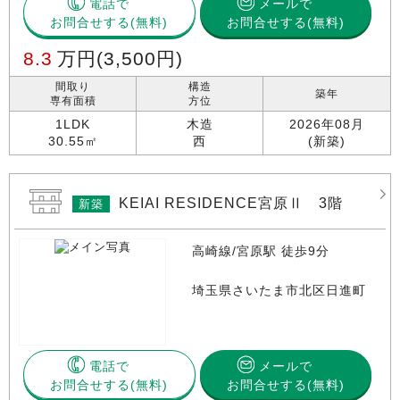
電話で
メールで
お問合せする
お問合せする(無料)
8.3
万円
(3,500円)
間取り
構造
築年
専有面積
方位
1LDK
木造
2026年08月
30.55㎡
西
(新築)
KEIAI RESIDENCE宮原Ⅱ 3階
新築
高崎線/宮原駅 徒歩9分
埼玉県さいたま市北区日進町
電話で
メールで
お問合せする
お問合せする(無料)