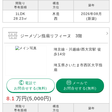
間取り
構造
築年
専有面積
方位
1LDK
木造
2026年08月
28.23㎡
西
(新築)
ジーメゾン指扇リフィーヌ 3階
埼京線・川越線/西大宮駅 徒
歩14分
埼玉県さいたま市西区大字指
扇
電話で
メールで
お問合せする
お問合せする(無料)
8.1
万円
(5,000円)
間取り
構造
築年
専有面積
方位