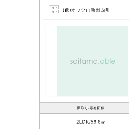
(仮)オッツ両新田西町
間取り
専有面積
2LDK
56.8㎡