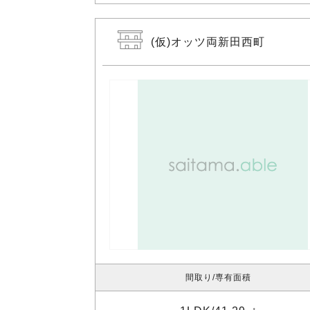
(仮)オッツ両新田西町
間取り
専有面積