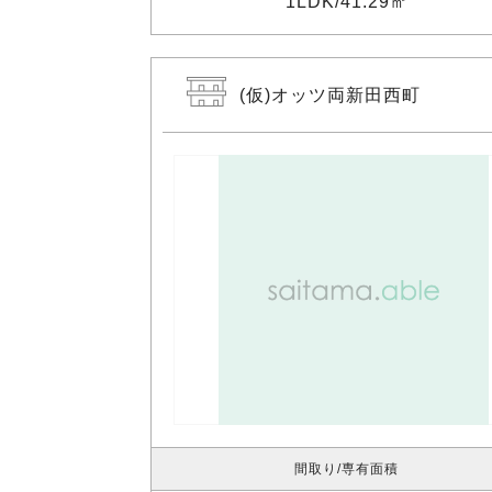
1LDK
41.29㎡
(仮)オッツ両新田西町
間取り
専有面積