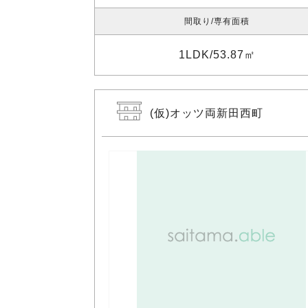
間取り
専有面積
1LDK
53.87㎡
(仮)オッツ両新田西町