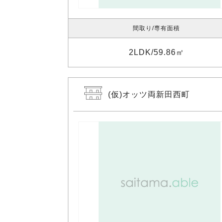
間取り
専有面積
2LDK
59.86㎡
(仮)オッツ両新田西町