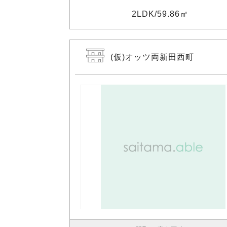
2LDK
59.86㎡
(仮)オッツ両新田西町