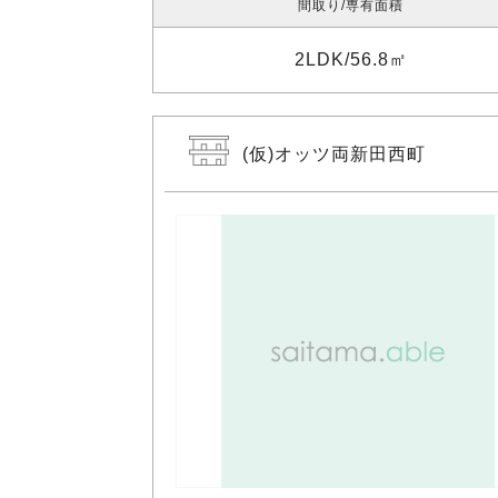
間取り
専有面積
2LDK
56.8㎡
(仮)オッツ両新田西町