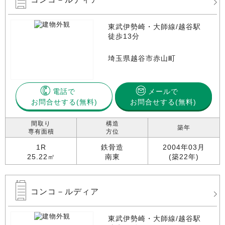
東武伊勢崎・大師線/越谷駅
徒歩13分
埼玉県越谷市赤山町
電話で
メールで
お問合せする
お問合せする(無料)
間取り
構造
築年
専有面積
方位
1R
鉄骨造
2004年03月
25.22㎡
南東
(築22年)
コンコ－ルディア
東武伊勢崎・大師線/越谷駅