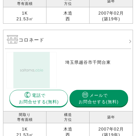
築年
専有面積
方位
1K
木造
2007年02月
21.53㎡
西
(築19年)
コロネード
埼玉県越谷市千間台東
電話で
メールで
お問合せする
お問合せする(無料)
間取り
構造
築年
専有面積
方位
1K
木造
2007年02月
21.53㎡
西
(築19年)