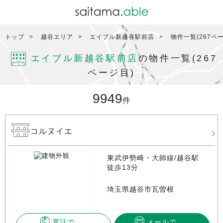
トップ
越谷エリア
エイブル新越谷駅前店
物件一覧(267ペ
エイブル新越谷駅前店
の物件一覧(267
ページ目)
9949
件
コルヌイエ
東武伊勢崎・大師線/越谷駅
徒歩13分
埼玉県越谷市瓦曽根
電話で
メールで