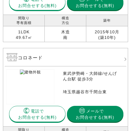
お問合せする
お問合せする(無料)
間取り
構造
築年
専有面積
方位
1LDK
木造
2015年10月
49.67㎡
南
(築10年)
コロネード
東武伊勢崎・大師線/せんげ
ん台駅 徒歩3分
埼玉県越谷市千間台東
電話で
メールで
お問合せする
お問合せする(無料)
間取り
構造