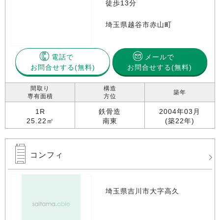
徒歩13分
埼玉県越谷市赤山町
電話で
メールで
お問合せする
お問合せする(無料)
間取り
構造
築年
専有面積
方位
1R
鉄骨造
2004年03月
25.22㎡
南東
(築22年)
コンフィ
埼玉県吉川市大字高久