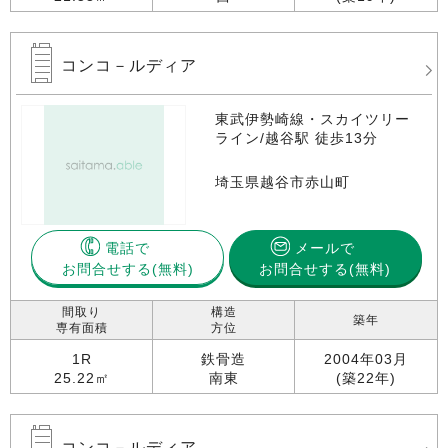
コンコ－ルディア
東武伊勢崎線・スカイツリー
ライン/越谷駅 徒歩13分
埼玉県越谷市赤山町
電話で
メールで
お問合せする
お問合せする(無料)
間取り
構造
築年
専有面積
方位
1R
鉄骨造
2004年03月
25.22㎡
南東
(築22年)
コンコ－ルディア