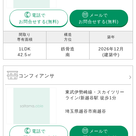
電話で
メールで
お問合せする
お問合せする(無料)
間取り
構造
築年
専有面積
方位
1LDK
鉄骨造
2026年12月
42.5㎡
南
(建築中)
コンフィアンサ
東武伊勢崎線・スカイツリー
ライン/新越谷駅 徒歩1分
埼玉県越谷市南越谷
電話で
メールで