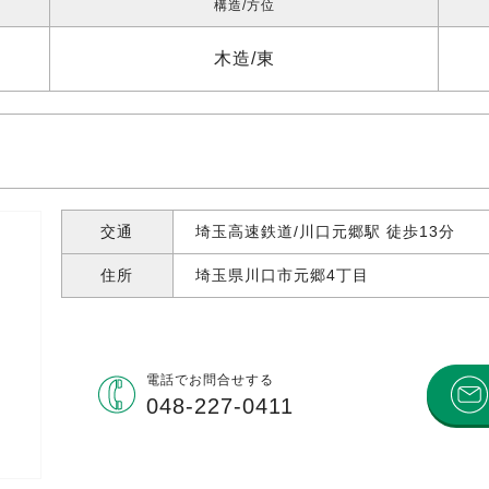
構造
方位
木造
東
交通
埼玉高速鉄道/川口元郷駅 徒歩13分
住所
埼玉県川口市元郷
4丁目
電話で
お問合せする
048-227-0411