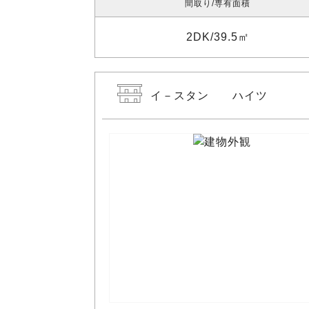
間取り
専有面積
2DK
39.5㎡
イ－スタン ハイツ