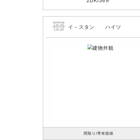
2DK
38㎡
イ－スタン ハイツ
間取り
専有面積