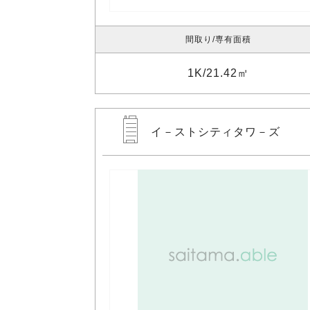
間取り
専有面積
1K
21.42㎡
イ－ストシティタワ－ズ