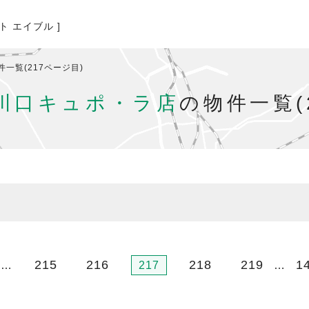
ト エイブル ]
件一覧(217ページ目)
川口キュポ・ラ店
の物件一覧(
215
216
218
219
1
…
217
…