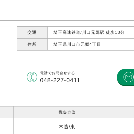
交通
埼玉高速鉄道/川口元郷駅 徒歩13分
住所
埼玉県川口市元郷
4丁目
電話で
お問合せする
048-227-0411
構造
方位
木造
東