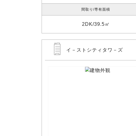
間取り
専有面積
2DK
39.5㎡
イ－ストシティタワ－ズ