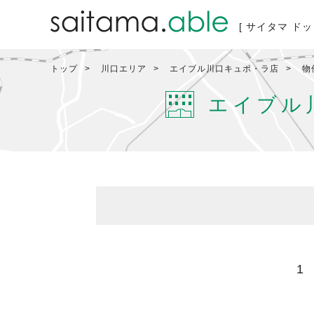
[ サイタマ ドッ
トップ
川口エリア
エイブル川口キュポ・ラ店
物
エイブル
1