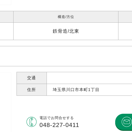
構造
方位
鉄骨造
北東
交通
住所
埼玉県川口市本町
1丁目
電話で
お問合せする
048-227-0411