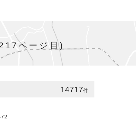
217ページ目)
14717
件
472