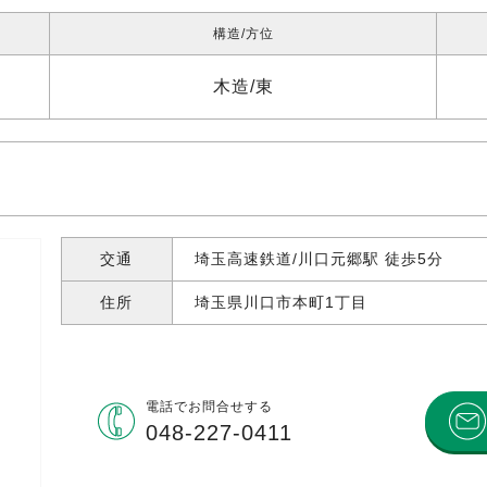
構造
方位
木造
東
交通
埼玉高速鉄道/川口元郷駅 徒歩5分
住所
埼玉県川口市本町
1丁目
電話で
お問合せする
048-227-0411