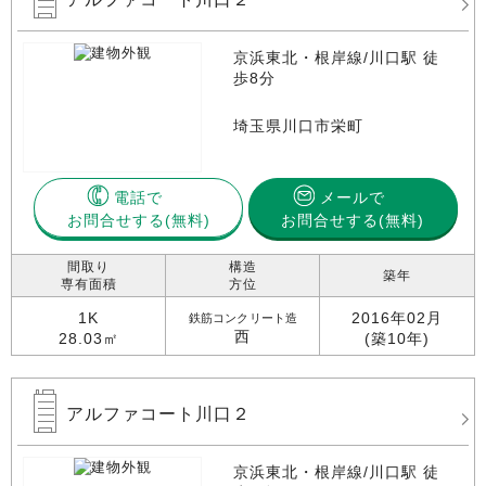
京浜東北・根岸線/川口駅 徒
歩8分
埼玉県川口市栄町
電話で
メールで
お問合せする
お問合せする(無料)
間取り
構造
築年
専有面積
方位
1K
2016年02月
鉄筋コンクリート造
西
28.03㎡
(築10年)
アルファコート川口２
京浜東北・根岸線/川口駅 徒