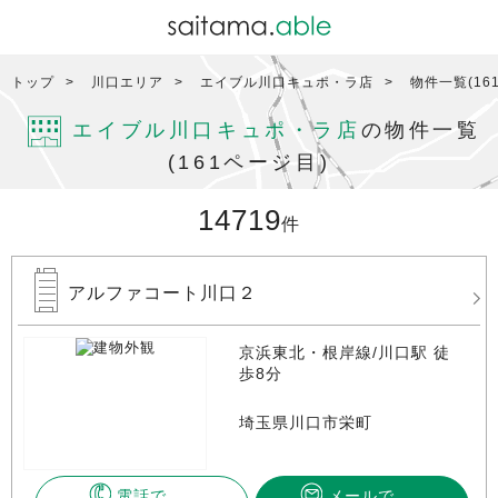
トップ
川口エリア
エイブル川口キュポ・ラ店
物件一覧(16
エイブル川口キュポ・ラ店
の物件一覧
(161ページ目)
14719
件
アルファコート川口２
京浜東北・根岸線/川口駅 徒
歩8分
埼玉県川口市栄町
電話で
メールで