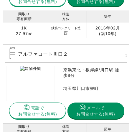
お問合せする
お問合せする(無料)
間取り
構造
築年
専有面積
方位
1K
2016年02月
鉄筋コンクリート造
西
27.97㎡
(築10年)
アルファコート川口２
京浜東北・根岸線/川口駅 徒
歩8分
埼玉県川口市栄町
電話で
メールで
お問合せする
お問合せする(無料)
間取り
構造
築年
専有面積
方位