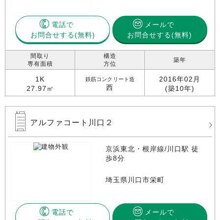
電話で
メールで
お問合せする
お問合せする(無料)
間取り
構造
築年
専有面積
方位
1K
2016年02月
鉄筋コンクリート造
西
27.97㎡
(築10年)
アルファコート川口２
京浜東北・根岸線/川口駅 徒
歩8分
埼玉県川口市栄町
電話で
メールで