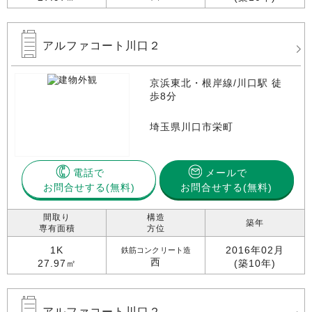
アルファコート川口２
京浜東北・根岸線/川口駅 徒
歩8分
埼玉県川口市栄町
電話で
メールで
お問合せする
お問合せする(無料)
間取り
構造
築年
専有面積
方位
1K
2016年02月
鉄筋コンクリート造
西
27.97㎡
(築10年)
アルファコート川口２