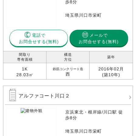
歩8分
埼玉県川口市栄町
電話で
メールで
お問合せする
お問合せする(無料)
間取り
構造
築年
専有面積
方位
1K
2016年02月
鉄筋コンクリート造
西
28.03㎡
(築10年)
アルファコート川口２
京浜東北・根岸線/川口駅 徒
歩8分
埼玉県川口市栄町