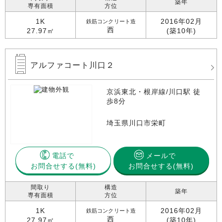
築年
専有面積
方位
1K
2016年02月
鉄筋コンクリート造
西
27.97㎡
(築10年)
アルファコート川口２
京浜東北・根岸線/川口駅 徒
歩8分
埼玉県川口市栄町
電話で
メールで
お問合せする
お問合せする(無料)
間取り
構造
築年
専有面積
方位
1K
2016年02月
鉄筋コンクリート造
西
27.97㎡
(築10年)