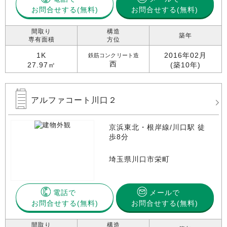
お問合せする
お問合せする(無料)
間取り
構造
築年
専有面積
方位
1K
2016年02月
鉄筋コンクリート造
西
27.97㎡
(築10年)
アルファコート川口２
京浜東北・根岸線/川口駅 徒
歩8分
埼玉県川口市栄町
電話で
メールで
お問合せする
お問合せする(無料)
間取り
構造