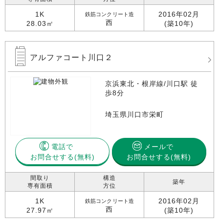
1K
2016年02月
鉄筋コンクリート造
西
28.03㎡
(築10年)
アルファコート川口２
京浜東北・根岸線/川口駅 徒
歩8分
埼玉県川口市栄町
電話で
メールで
お問合せする
お問合せする(無料)
間取り
構造
築年
専有面積
方位
1K
2016年02月
鉄筋コンクリート造
西
27.97㎡
(築10年)