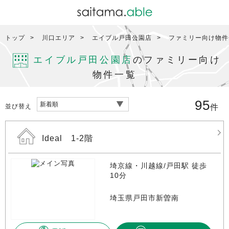
トップ
川口エリア
エイブル戸田公園店
ファミリー向け物件
エイブル戸田公園店
のファミリー向け
物件一覧
95
並び替え
件
Ideal 1-2階
埼京線・川越線/戸田駅 徒歩
10分
埼玉県戸田市新曽南