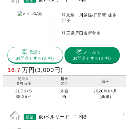
埼京線・川越線/戸田駅 徒歩
14分
埼玉県戸田市新曽南
電話で
メールで
お問合せする
お問合せする(無料)
16.7
万円
(3,000円)
間取り
構造
築年
専有面積
方位
2LDK+S
木造
2026年04月
69.35㎡
西
(新築)
仮)ベルリード 1-3階
新築