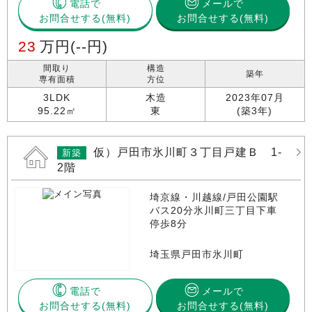
電話で
メールで
お問合せする
お問合せする(無料)
23
万円
(--円)
間取り
構造
築年
専有面積
方位
3LDK
木造
2023年07月
95.22㎡
東
(築3年)
仮）戸田市氷川町３丁目戸建Ｂ 1-
新築
2階
埼京線・川越線/戸田公園駅
バス20分氷川町三丁目下車
停歩8分
埼玉県戸田市氷川町
電話で
メールで
お問合せする
お問合せする(無料)