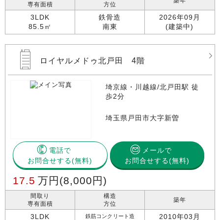
築年
専有面積
方位
3LDK
鉄骨造
2026年09月
85.5㎡
南東
(建築中)
ロイヤルメドゥ北戸田 4階
埼京線・川越線/北戸田駅 徒
歩2分
埼玉県戸田市大字新曽
電話で
メールで
お問合せする
お問合せする(無料)
17.5
万円
(8,000円)
間取り
構造
築年
専有面積
方位
3LDK
2010年03月
鉄筋コンクリート造