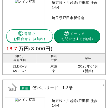
埼京線・川越線/戸田駅 徒歩
14分
埼玉県戸田市新曽南
電話で
メールで
お問合せする
お問合せする(無料)
16.7
万円
(3,000円)
間取り
構造
築年
専有面積
方位
2LDK+S
木造
2026年04月
69.35㎡
東
(新築)
仮)ベルリード 1-3階
新築
埼京線・川越線/戸田駅 徒歩
14分