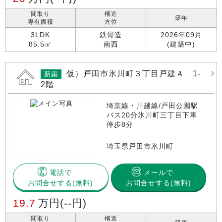
間取り
構造
築年
専有面積
方位
3LDK
鉄骨造
2026年09月
85.5㎡
南西
(建築中)
仮）戸田市氷川町３丁目戸建Ａ 1-
新築
2階
埼京線・川越線/戸田公園駅
バス20分氷川町三丁目下車
停歩8分
埼玉県戸田市氷川町
電話で
メールで
お問合せする
お問合せする(無料)
19.7
万円
(--円)
間取り
構造