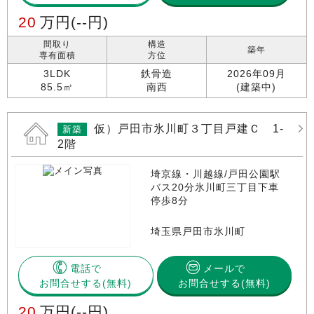
20
万円
(--円)
間取り
構造
築年
専有面積
方位
3LDK
鉄骨造
2026年09月
85.5㎡
南西
(建築中)
仮）戸田市氷川町３丁目戸建Ｃ 1-
新築
2階
埼京線・川越線/戸田公園駅
バス20分氷川町三丁目下車
停歩8分
埼玉県戸田市氷川町
電話で
メールで
お問合せする
お問合せする(無料)
20
万円
(--円)