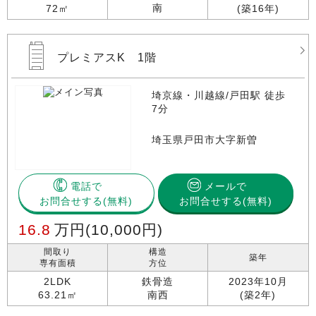
南
72㎡
(築16年)
プレミアスK 1階
埼京線・川越線/戸田駅 徒歩
7分
埼玉県戸田市大字新曽
電話で
メールで
お問合せする
お問合せする(無料)
16.8
万円
(10,000円)
間取り
構造
築年
専有面積
方位
2LDK
鉄骨造
2023年10月
63.21㎡
南西
(築2年)