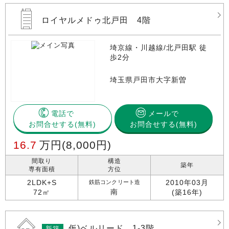
ロイヤルメドゥ北戸田 4階
埼京線・川越線/北戸田駅 徒
歩2分
埼玉県戸田市大字新曽
電話で
メールで
お問合せする
お問合せする(無料)
16.7
万円
(8,000円)
間取り
構造
築年
専有面積
方位
2LDK+S
2010年03月
鉄筋コンクリート造
南
72㎡
(築16年)
仮)ベルリード 1-3階
新築