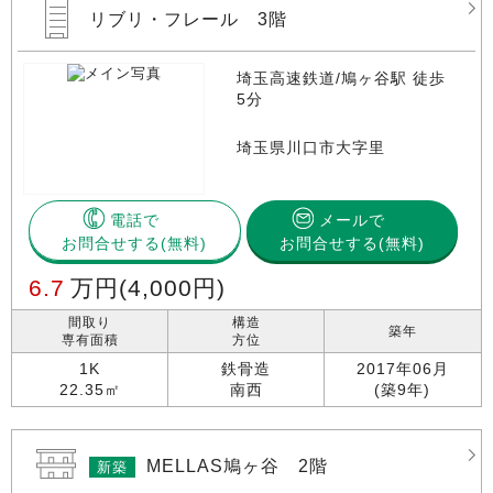
リブリ・フレール 3階
埼玉高速鉄道/鳩ヶ谷駅 徒歩
5分
埼玉県川口市大字里
電話で
メールで
お問合せする
お問合せする(無料)
6.7
万円
(4,000円)
間取り
構造
築年
専有面積
方位
1K
鉄骨造
2017年06月
22.35㎡
南西
(築9年)
MELLAS鳩ヶ谷 2階
新築