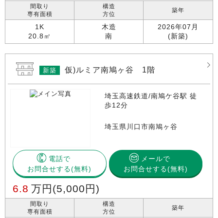
間取り
構造
築年
専有面積
方位
1K
木造
2026年07月
20.8㎡
南
(新築)
仮)ルミア南鳩ヶ谷 1階
新築
埼玉高速鉄道/南鳩ケ谷駅 徒
歩12分
埼玉県川口市南鳩ヶ谷
電話で
メールで
お問合せする
お問合せする(無料)
6.8
万円
(5,000円)
間取り
構造
築年
専有面積
方位