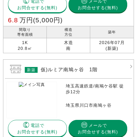
電話で
メールで
お問合せする
お問合せする(無料)
6.8
万円
(5,000円)
間取り
構造
築年
専有面積
方位
1K
木造
2026年07月
20.8㎡
南
(新築)
仮)ルミア南鳩ヶ谷 1階
新築
埼玉高速鉄道/南鳩ケ谷駅 徒
歩12分
埼玉県川口市南鳩ヶ谷
電話で
メールで
お問合せする
お問合せする(無料)