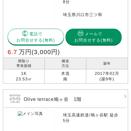
8分
埼玉県川口市三ツ和
電話で
メールで
お問合せする
お問合せする(無料)
6.7
万円
(3,000円)
間取り
構造
築年
専有面積
方位
1K
木造
2017年02月
23.53㎡
南
(築9年)
Olive terrace鳩ヶ谷 1階
埼玉高速鉄道/鳩ヶ谷駅 徒歩
5分