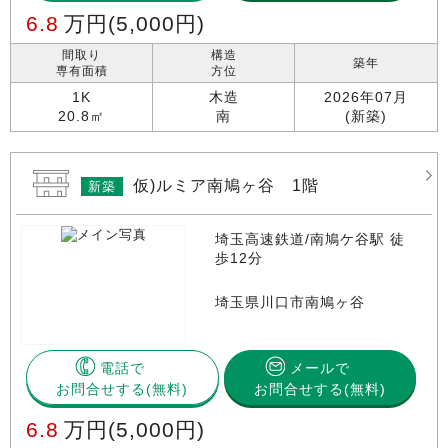
6.8
万円
(5,000円)
間取り
構造
築年
専有面積
方位
1K
木造
2026年07月
20.8㎡
南
(新築)
仮)ルミア南鳩ヶ谷 1階
新築
埼玉高速鉄道/南鳩ケ谷駅 徒
歩12分
埼玉県川口市南鳩ヶ谷
電話で
メールで
お問合せする
お問合せする(無料)
6.8
万円
(5,000円)