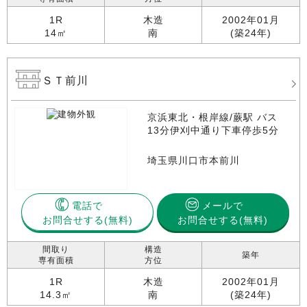
1R
木造
2002年01月
14㎡
南
(築24年)
ＳＴ前川
京浜東北・根岸線/蕨駅 バス
13分伊刈中通り下車停歩5分
埼玉県川口市本前川
電話で
メールで
お問合せする
お問合せする(無料)
間取り
構造
築年
専有面積
方位
1R
木造
2002年01月
14.3㎡
南
(築24年)