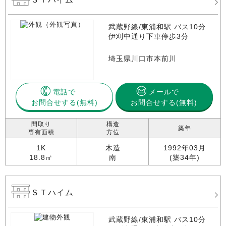
武蔵野線/東浦和駅 バス10分
伊刈中通り下車停歩3分
埼玉県川口市本前川
電話で
メールで
お問合せする
お問合せする(無料)
間取り
構造
築年
専有面積
方位
1K
木造
1992年03月
18.8㎡
南
(築34年)
ＳＴハイム
武蔵野線/東浦和駅 バス10分