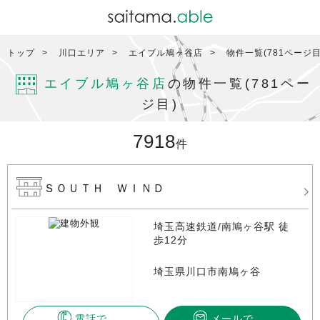
トップ
川口エリア
エイブル鳩ヶ谷店
物件一覧(781ページ目
エイブル鳩ヶ谷店
の物件一覧(781ペー
ジ目)
7918
件
ＳＯＵＴＨ ＷＩＮＤ
埼玉高速鉄道/南鳩ヶ谷駅 徒
歩12分
埼玉県川口市南鳩ヶ谷
電話で
メールで