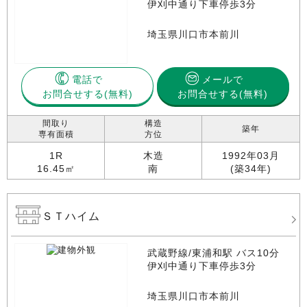
伊刈中通り下車停歩3分
埼玉県川口市本前川
電話で
メールで
お問合せする
お問合せする(無料)
間取り
構造
築年
専有面積
方位
1R
木造
1992年03月
16.45㎡
南
(築34年)
ＳＴハイム
武蔵野線/東浦和駅 バス10分
伊刈中通り下車停歩3分
埼玉県川口市本前川