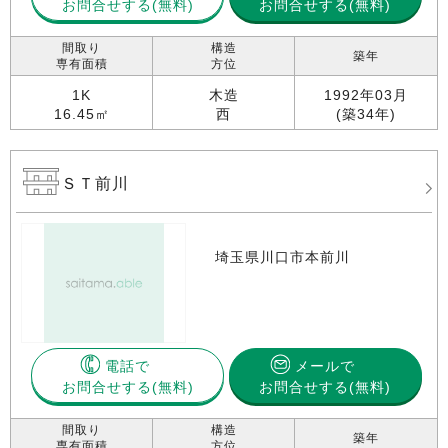
お問合せする
お問合せする(無料)
間取り
構造
築年
専有面積
方位
1K
木造
1992年03月
16.45㎡
西
(築34年)
ＳＴ前川
埼玉県川口市本前川
電話で
メールで
お問合せする
お問合せする(無料)
間取り
構造
築年
専有面積
方位