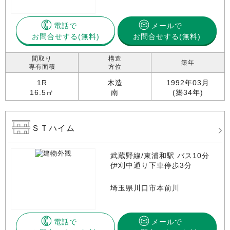
電話で
メールで
お問合せする
お問合せする(無料)
間取り
構造
築年
専有面積
方位
1R
木造
1992年03月
16.5㎡
南
(築34年)
ＳＴハイム
武蔵野線/東浦和駅 バス10分
伊刈中通り下車停歩3分
埼玉県川口市本前川
電話で
メールで