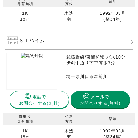
築年
専有面積
方位
1K
木造
1992年03月
18㎡
南
(築34年)
ＳＴハイム
武蔵野線/東浦和駅 バス10分
伊刈中通り下車停歩3分
埼玉県川口市本前川
電話で
メールで
お問合せする
お問合せする(無料)
間取り
構造
築年
専有面積
方位
1K
木造
1992年03月
18㎡
東
(築34年)