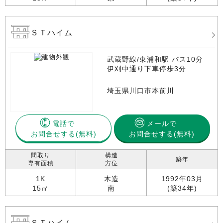
ＳＴハイム
武蔵野線/東浦和駅 バス10分
伊刈中通り下車停歩3分
埼玉県川口市本前川
電話で
メールで
お問合せする
お問合せする(無料)
間取り
構造
築年
専有面積
方位
1K
木造
1992年03月
15㎡
南
(築34年)
ＳＴハイム