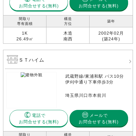
お問合せする
お問合せする(無料)
間取り
構造
築年
専有面積
方位
1K
木造
2002年02月
26.49㎡
南西
(築24年)
ＳＴハイム
武蔵野線/東浦和駅 バス10分
伊刈中通り下車停歩3分
埼玉県川口市本前川
電話で
メールで
お問合せする
お問合せする(無料)
間取り
構造