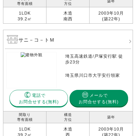
築年
専有面積
方位
1LDK
木造
2003年10月
39.2㎡
南西
(築22年)
サニ－コ－トＭ
埼玉高速鉄道/戸塚安行駅 徒
歩23分
埼玉県川口市大字安行領家
電話で
メールで
お問合せする
お問合せする(無料)
間取り
構造
築年
専有面積
方位
1LDK
木造
2003年10月
39.2㎡
西
(築22年)