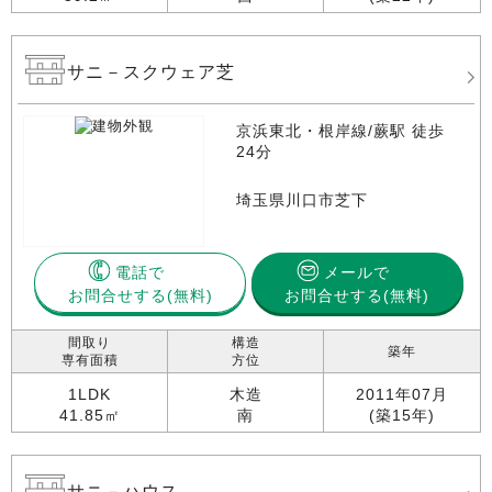
サニ－スクウェア芝
京浜東北・根岸線/蕨駅 徒歩
24分
埼玉県川口市芝下
電話で
メールで
お問合せする
お問合せする(無料)
間取り
構造
築年
専有面積
方位
1LDK
木造
2011年07月
41.85㎡
南
(築15年)
サニ－ハウス