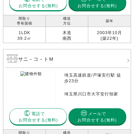
お問合せする
お問合せする(無料)
間取り
構造
築年
専有面積
方位
1LDK
木造
2003年10月
39.2㎡
南西
(築22年)
サニ－コ－トＭ
埼玉高速鉄道/戸塚安行駅 徒
歩23分
埼玉県川口市大字安行領家
電話で
メールで
お問合せする
お問合せする(無料)
間取り
構造