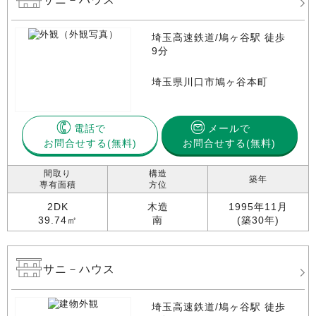
埼玉高速鉄道/鳩ヶ谷駅 徒歩
9分
埼玉県川口市鳩ヶ谷本町
電話で
メールで
お問合せする
お問合せする(無料)
間取り
構造
築年
専有面積
方位
2DK
木造
1995年11月
39.74㎡
南
(築30年)
サニ－ハウス
埼玉高速鉄道/鳩ヶ谷駅 徒歩