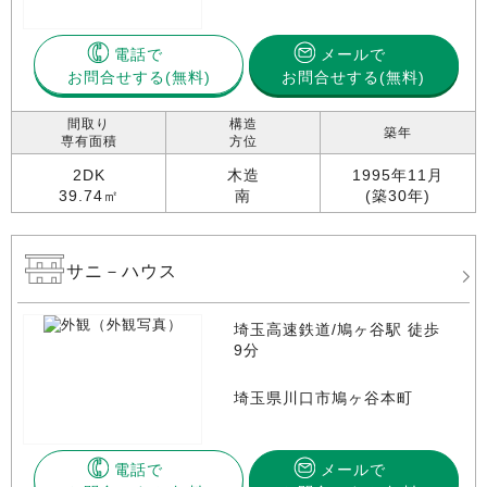
電話で
メールで
お問合せする
お問合せする(無料)
間取り
構造
築年
専有面積
方位
2DK
木造
1995年11月
39.74㎡
南
(築30年)
サニ－ハウス
埼玉高速鉄道/鳩ヶ谷駅 徒歩
9分
埼玉県川口市鳩ヶ谷本町
電話で
メールで