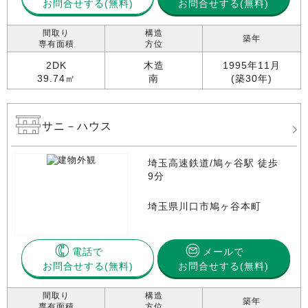
お問合せする
お問合せする(無料)
間取り
構造
築年
専有面積
方位
2DK
木造
1995年11月
39.74㎡
南
(築30年)
サニ－ハウス
埼玉高速鉄道/鳩ヶ谷駅 徒歩
9分
埼玉県川口市鳩ヶ谷本町
電話で
メールで
お問合せする
お問合せする(無料)
間取り
構造
築年
専有面積
方位