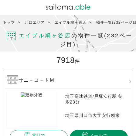
トップ
川口エリア
エイブル鳩ヶ谷店
物件一覧(232ページ目
エイブル鳩ヶ谷店
の物件一覧(232ペー
ジ目)
7918
件
サニ－コ－トＭ
埼玉高速鉄道/戸塚安行駅 徒
歩23分
埼玉県川口市大字安行領家
電話で
メールで