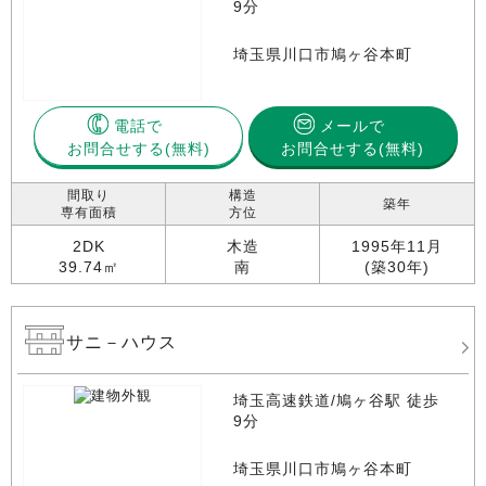
9分
埼玉県川口市鳩ヶ谷本町
電話で
メールで
お問合せする
お問合せする(無料)
間取り
構造
築年
専有面積
方位
2DK
木造
1995年11月
39.74㎡
南
(築30年)
サニ－ハウス
埼玉高速鉄道/鳩ヶ谷駅 徒歩
9分
埼玉県川口市鳩ヶ谷本町