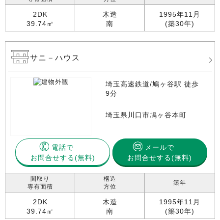
2DK
木造
1995年11月
39.74㎡
南
(築30年)
サニ－ハウス
埼玉高速鉄道/鳩ヶ谷駅 徒歩
9分
埼玉県川口市鳩ヶ谷本町
電話で
メールで
お問合せする
お問合せする(無料)
間取り
構造
築年
専有面積
方位
2DK
木造
1995年11月
39.74㎡
南
(築30年)