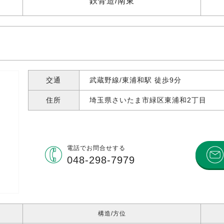
鉄骨造
南東
交通
武蔵野線/東浦和駅 徒歩9分
住所
埼玉県さいたま市緑区東浦和
2丁目
電話で
お問合せする
048-298-7979
構造
方位