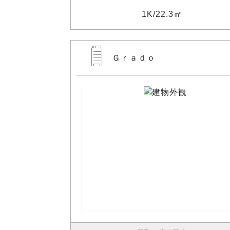
1K
22.3㎡
Ｇｒａｄｏ