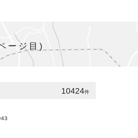
ページ目)
10424
件
043