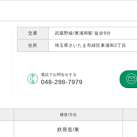
交通
武蔵野線/東浦和駅 徒歩9分
住所
埼玉県さいたま市緑区東浦和
2丁目
電話で
お問合せする
048-298-7979
構造
方位
鉄骨造
東