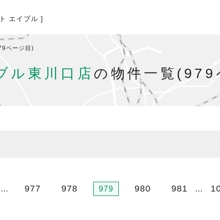
ト エイブル ]
79ページ目)
ブル東川口店
の物件一覧(979
977
978
980
981
1
…
979
…