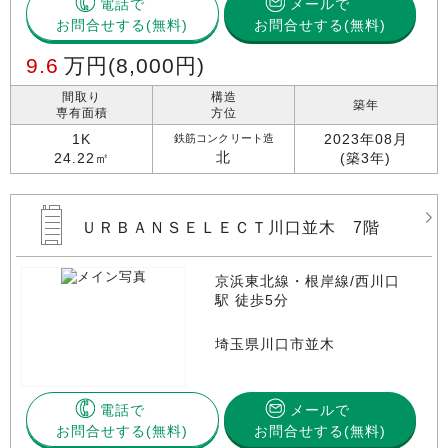
電話で
メールで
お問合せする
お問合せする(無料)
9.6
万円
(8,000円)
間取り
構造
築年
専有面積
方位
1K
2023年08月
鉄筋コンクリート造
北
24.22㎡
(築3年)
ＵＲＢＡＮＳＥＬＥＣＴ川口並木 7階
京浜東北線・根岸線/西川口
駅 徒歩5分
埼玉県川口市並木
電話で
メールで
お問合せする
お問合せする(無料)