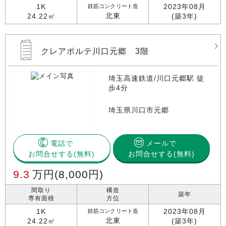
1K
2023年08月
鉄筋コンクリート造
北東
24.22㎡
(築3年)
クレアポルテ川口元郷 3階
埼玉高速鉄道/川口元郷駅 徒
歩4分
埼玉県川口市元郷
電話で
メールで
お問合せする
お問合せする(無料)
9.3
万円
(8,000円)
間取り
構造
築年
専有面積
方位
1K
2023年08月
鉄筋コンクリート造
北東
24.22㎡
(築3年)