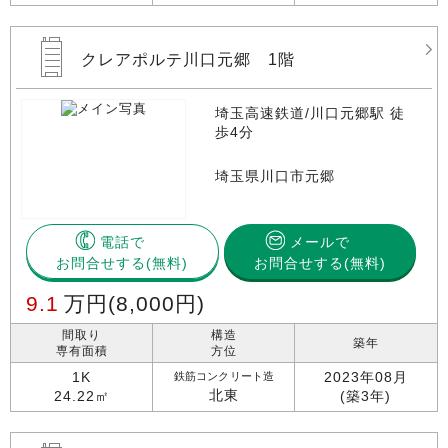
クレアポルテ川口元郷 1階
埼玉高速鉄道/川口元郷駅 徒
歩4分
埼玉県川口市元郷
電話で
メールで
お問合せする
お問合せする(無料)
9.1
万円
(8,000円)
間取り
構造
築年
専有面積
方位
1K
2023年08月
鉄筋コンクリート造
北東
24.22㎡
(築3年)