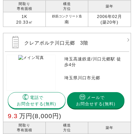
間取り
構造
築年
専有面積
方位
1K
2006年02月
鉄筋コンクリート造
南
20.33㎡
(築20年)
クレアポルテ川口元郷 3階
埼玉高速鉄道/川口元郷駅 徒
歩4分
埼玉県川口市元郷
電話で
メールで
お問合せする
お問合せする(無料)
9.3
万円
(8,000円)
間取り
構造
築年
専有面積
方位