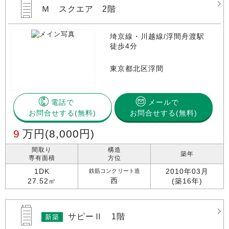
Ｍ スクエア 2階
埼京線・川越線/浮間舟渡駅
徒歩4分
東京都北区浮間
電話で
メールで
お問合せする
お問合せする(無料)
9
万円
(8,000円)
間取り
構造
築年
専有面積
方位
1DK
2010年03月
鉄筋コンクリート造
西
27.52㎡
(築16年)
サピーⅡ 1階
新築