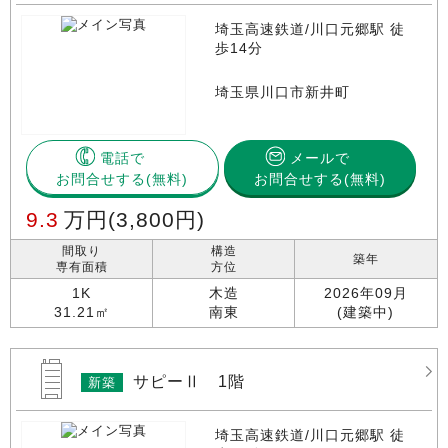
埼玉高速鉄道/川口元郷駅 徒
歩14分
埼玉県川口市新井町
電話で
メールで
お問合せする
お問合せする(無料)
9.3
万円
(3,800円)
間取り
構造
築年
専有面積
方位
1K
木造
2026年09月
31.21㎡
南東
(建築中)
サピーⅡ 1階
新築
埼玉高速鉄道/川口元郷駅 徒