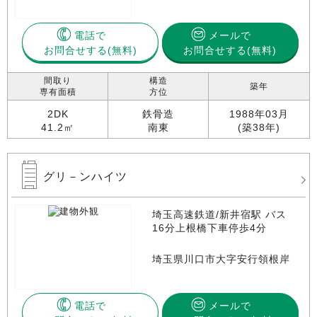
電話で
メールで
お問合せする
お問合せする(無料)
間取り
構造
築年
専有面積
方位
2DK
鉄骨造
1988年03月
41.2㎡
南東
(築38年)
グリ－ンハイツ
埼玉高速鉄道/新井宿駅 バス
16分上根橋下車停歩4分
埼玉県川口市大字安行領根岸
電話で
メールで