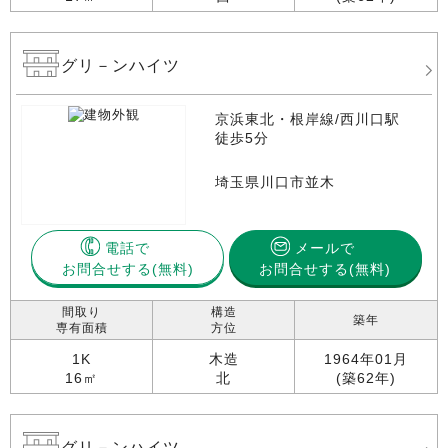
グリ－ンハイツ
京浜東北・根岸線/西川口駅
徒歩5分
埼玉県川口市並木
電話で
メールで
お問合せする
お問合せする(無料)
間取り
構造
築年
専有面積
方位
1K
木造
1964年01月
16㎡
北
(築62年)
グリ－ンハイツ