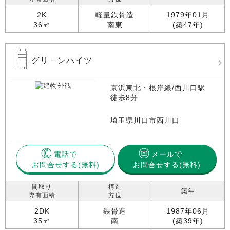
2K
軽量鉄骨造
1979年01月
36㎡
南東
(築47年)
グリ－ンハイツ
京浜東北・根岸線/西川口駅
徒歩8分
埼玉県川口市西川口
電話で
メールで
お問合せする
お問合せする(無料)
間取り
構造
築年
専有面積
方位
2DK
鉄骨造
1987年06月
35㎡
南
(築39年)