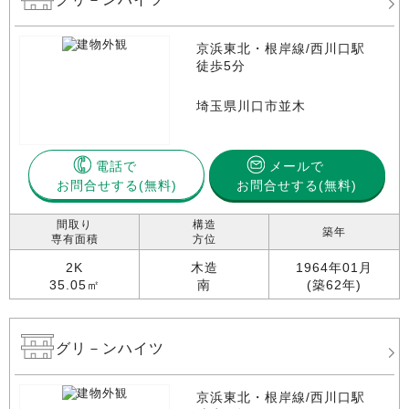
京浜東北・根岸線/西川口駅
徒歩5分
埼玉県川口市並木
電話で
メールで
お問合せする
お問合せする(無料)
間取り
構造
築年
専有面積
方位
2K
木造
1964年01月
35.05㎡
南
(築62年)
グリ－ンハイツ
京浜東北・根岸線/西川口駅