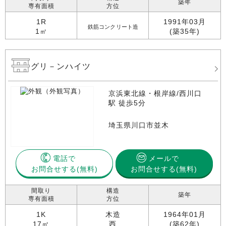
築年
専有面積
方位
1R
1991年03月
鉄筋コンクリート造
1㎡
(築35年)
グリ－ンハイツ
京浜東北線・根岸線/西川口
駅 徒歩5分
埼玉県川口市並木
電話で
メールで
お問合せする
お問合せする(無料)
間取り
構造
築年
専有面積
方位
1K
木造
1964年01月
17㎡
西
(築62年)