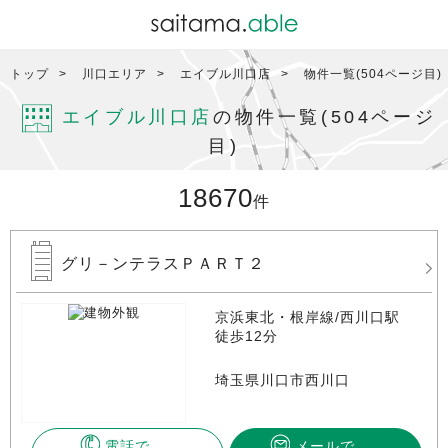
トップ
川口エリア
エイブル川口店
物件一覧(504ページ目)
エイブル川口店
の物件一覧(504ページ
目)
18670
件
グリ－ンテラスＰＡＲＴ２
京浜東北・根岸線/西川口駅
徒歩12分
埼玉県川口市西川口
電話で
メールで