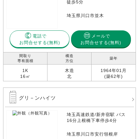
徒歩5分
埼玉県川口市並木
電話で
メールで
お問合せする
お問合せする(無料)
間取り
構造
築年
専有面積
方位
1K
木造
1964年01月
16㎡
北
(築62年)
グリ－ンハイツ
埼玉高速鉄道/新井宿駅 バス
16分上根橋下車停歩4分
埼玉県川口市安行領根岸