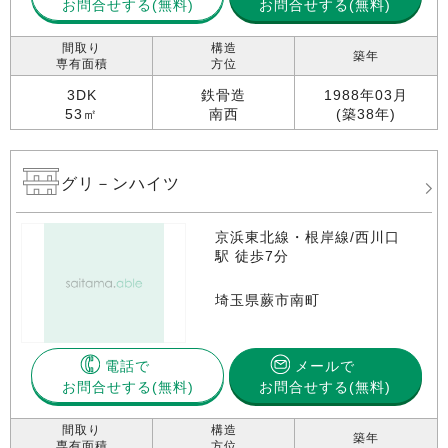
お問合せする
お問合せする(無料)
間取り
構造
築年
専有面積
方位
3DK
鉄骨造
1988年03月
53㎡
南西
(築38年)
グリ－ンハイツ
京浜東北線・根岸線/西川口
駅 徒歩7分
埼玉県蕨市南町
電話で
メールで
お問合せする
お問合せする(無料)
間取り
構造
築年
専有面積
方位