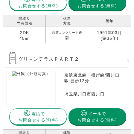
お問合せする
お問合せする(無料)
間取り
構造
築年
専有面積
方位
2DK
1991年03月
鉄筋コンクリート造
南
45㎡
(築35年)
グリ－ンテラスＰＡＲＴ２
京浜東北線・根岸線/西川口
駅 徒歩12分
埼玉県川口市西川口
電話で
メールで
お問合せする
お問合せする(無料)
間取り
構造