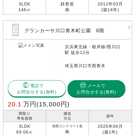
3LDK
鉄骨造
2012年03月
146㎡
南
(築14年)
グランカーサ川口青木町公園 6階
京浜東北線・根岸線/西川口
駅 徒歩12分
埼玉県川口市西青木
電話で
メールで
お問合せする
お問合せする(無料)
20.1
万円
(15,000円)
間取り
構造
築年
専有面積
方位
3LDK
2025年06月
鉄筋コンクリート造
南
69.06㎡
(築1年)