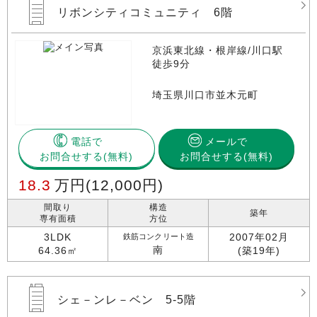
リボンシティコミュニティ 6階
京浜東北線・根岸線/川口駅
徒歩9分
埼玉県川口市並木元町
電話で
メールで
お問合せする
お問合せする(無料)
18.3
万円
(12,000円)
間取り
構造
築年
専有面積
方位
3LDK
2007年02月
鉄筋コンクリート造
南
64.36㎡
(築19年)
シェ－ンレ－ベン 5-5階