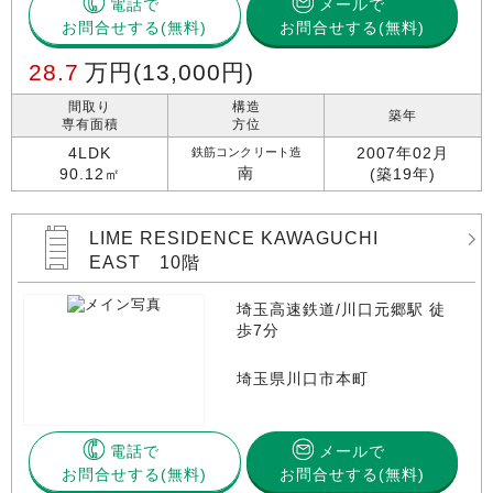
電話で
メールで
お問合せする
お問合せする(無料)
28.7
万円
(13,000円)
間取り
構造
築年
専有面積
方位
4LDK
2007年02月
鉄筋コンクリート造
南
90.12㎡
(築19年)
LIME RESIDENCE KAWAGUCHI
EAST 10階
埼玉高速鉄道/川口元郷駅 徒
歩7分
埼玉県川口市本町
電話で
メールで
お問合せする
お問合せする(無料)