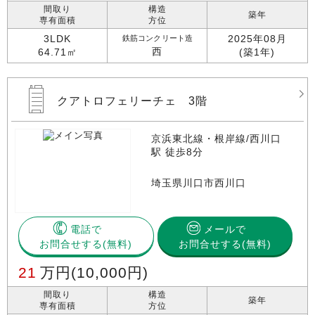
間取り
構造
築年
専有面積
方位
3LDK
2025年08月
鉄筋コンクリート造
西
64.71㎡
(築1年)
クアトロフェリーチェ 3階
京浜東北線・根岸線/西川口
駅 徒歩8分
埼玉県川口市西川口
電話で
メールで
お問合せする
お問合せする(無料)
21
万円
(10,000円)
間取り
構造
築年
専有面積
方位