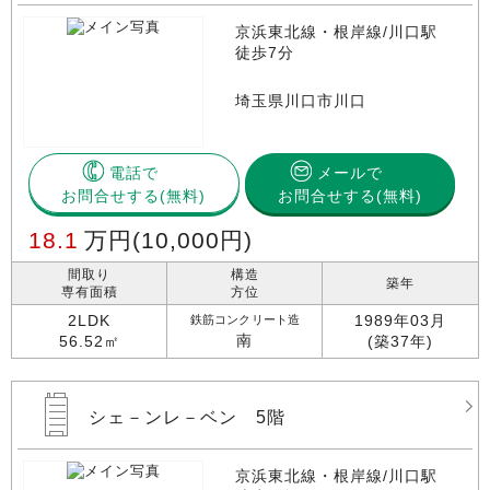
京浜東北線・根岸線/川口駅
徒歩7分
埼玉県川口市川口
電話で
メールで
お問合せする
お問合せする(無料)
18.1
万円
(10,000円)
間取り
構造
築年
専有面積
方位
2LDK
1989年03月
鉄筋コンクリート造
南
56.52㎡
(築37年)
シェ－ンレ－ベン 5階
京浜東北線・根岸線/川口駅