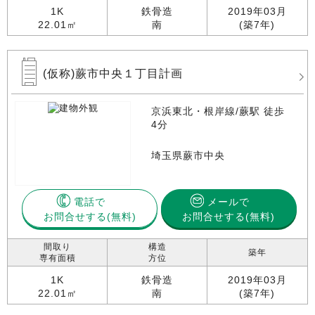
1K
鉄骨造
2019年03月
22.01㎡
南
(築7年)
(仮称)蕨市中央１丁目計画
京浜東北・根岸線/蕨駅 徒歩
4分
埼玉県蕨市中央
電話で
メールで
お問合せする
お問合せする(無料)
間取り
構造
築年
専有面積
方位
1K
鉄骨造
2019年03月
22.01㎡
南
(築7年)