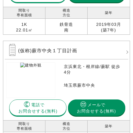
間取り
構造
築年
専有面積
方位
1K
鉄骨造
2019年03月
22.01㎡
南
(築7年)
(仮称)蕨市中央１丁目計画
京浜東北・根岸線/蕨駅 徒歩
4分
埼玉県蕨市中央
電話で
メールで
お問合せする
お問合せする(無料)
間取り
構造
築年
専有面積
方位