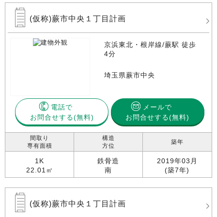
(仮称)蕨市中央１丁目計画
京浜東北・根岸線/蕨駅 徒歩
4分
埼玉県蕨市中央
電話で
メールで
お問合せする
お問合せする(無料)
間取り
構造
築年
専有面積
方位
1K
鉄骨造
2019年03月
22.01㎡
南
(築7年)
(仮称)蕨市中央１丁目計画