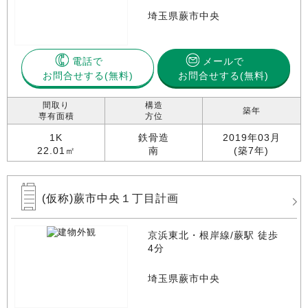
埼玉県蕨市中央
電話で
メールで
お問合せする
お問合せする(無料)
間取り
構造
築年
専有面積
方位
1K
鉄骨造
2019年03月
22.01㎡
南
(築7年)
(仮称)蕨市中央１丁目計画
京浜東北・根岸線/蕨駅 徒歩
4分
埼玉県蕨市中央