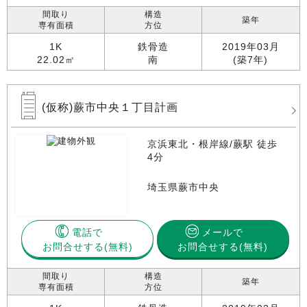
間取り
構造
築年
専有面積
方位
1K
鉄骨造
2019年03月
22.02㎡
南
(築7年)
(仮称)蕨市中央１丁目計画
京浜東北・根岸線/蕨駅 徒歩
4分
埼玉県蕨市中央
電話で
メールで
お問合せする
お問合せする(無料)
間取り
構造
築年
専有面積
方位