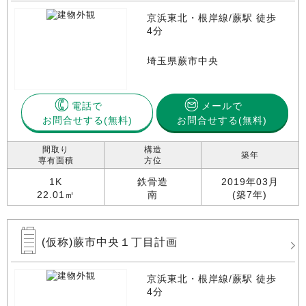
京浜東北・根岸線/蕨駅 徒歩
4分
埼玉県蕨市中央
電話で
メールで
お問合せする
お問合せする(無料)
間取り
構造
築年
専有面積
方位
1K
鉄骨造
2019年03月
22.01㎡
南
(築7年)
(仮称)蕨市中央１丁目計画
京浜東北・根岸線/蕨駅 徒歩
4分