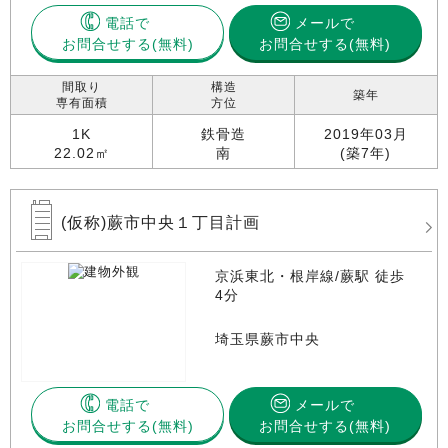
電話で
メールで
お問合せする
お問合せする(無料)
間取り
構造
築年
専有面積
方位
1K
鉄骨造
2019年03月
22.02㎡
南
(築7年)
(仮称)蕨市中央１丁目計画
京浜東北・根岸線/蕨駅 徒歩
4分
埼玉県蕨市中央
電話で
メールで
お問合せする
お問合せする(無料)