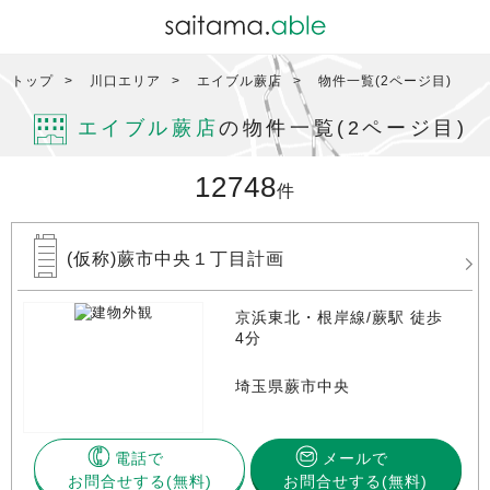
トップ
川口エリア
エイブル蕨店
物件一覧(2ページ目)
エイブル蕨店
の物件一覧(2ページ目)
12748
件
(仮称)蕨市中央１丁目計画
京浜東北・根岸線/蕨駅 徒歩
4分
埼玉県蕨市中央
電話で
メールで
お問合せする
お問合せする(無料)