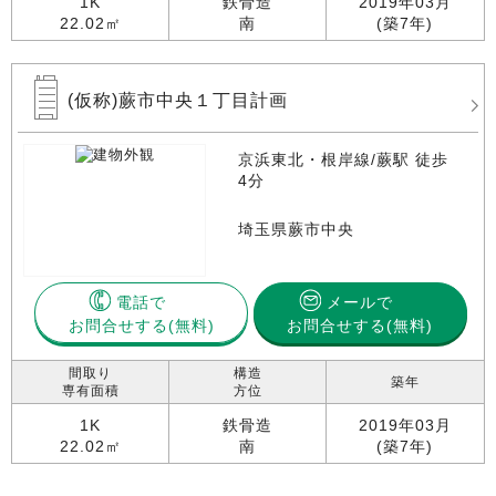
1K
鉄骨造
2019年03月
22.02㎡
南
(築7年)
(仮称)蕨市中央１丁目計画
京浜東北・根岸線/蕨駅 徒歩
4分
埼玉県蕨市中央
電話で
メールで
お問合せする
お問合せする(無料)
間取り
構造
築年
専有面積
方位
1K
鉄骨造
2019年03月
22.02㎡
南
(築7年)