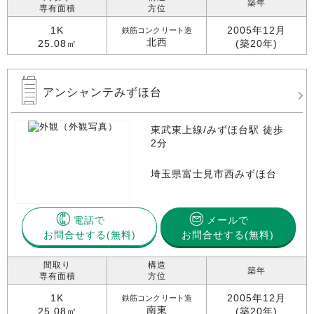
築年
専有面積
方位
1K
2005年12月
鉄筋コンクリート造
北西
25.08㎡
(築20年)
アンシャンテみずほ台
東武東上線/みずほ台駅 徒歩
2分
埼玉県富士見市西みずほ台
電話で
メールで
お問合せする
お問合せする(無料)
間取り
構造
築年
専有面積
方位
1K
2005年12月
鉄筋コンクリート造
南東
25.08㎡
(築20年)