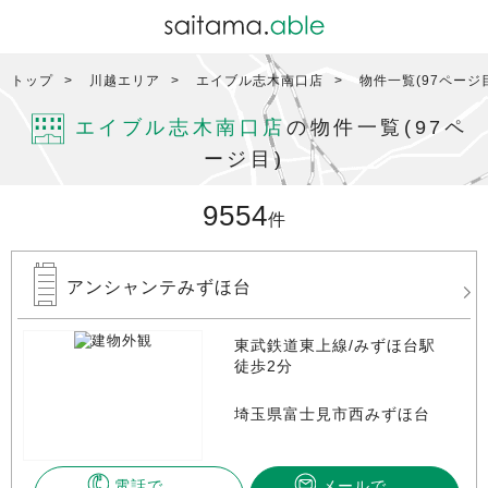
トップ
川越エリア
エイブル志木南口店
物件一覧(97ページ
エイブル志木南口店
の物件一覧(97ペ
ージ目)
9554
件
アンシャンテみずほ台
東武鉄道東上線/みずほ台駅
徒歩2分
埼玉県富士見市西みずほ台
電話で
メールで