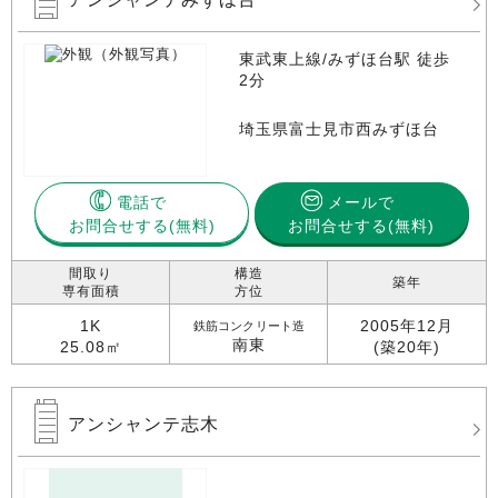
東武東上線/みずほ台駅 徒歩
2分
埼玉県富士見市西みずほ台
電話で
メールで
お問合せする
お問合せする(無料)
間取り
構造
築年
専有面積
方位
1K
2005年12月
鉄筋コンクリート造
南東
25.08㎡
(築20年)
アンシャンテ志木