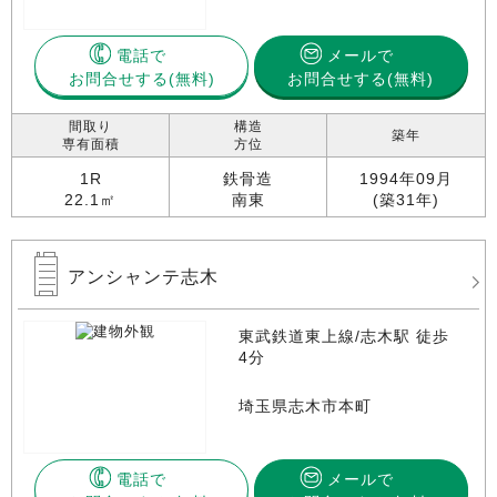
電話で
メールで
お問合せする
お問合せする(無料)
間取り
構造
築年
専有面積
方位
1R
鉄骨造
1994年09月
22.1㎡
南東
(築31年)
アンシャンテ志木
東武鉄道東上線/志木駅 徒歩
4分
埼玉県志木市本町
電話で
メールで