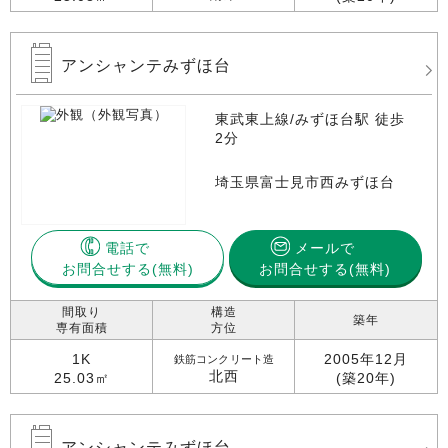
アンシャンテみずほ台
東武東上線/みずほ台駅 徒歩
2分
埼玉県富士見市西みずほ台
電話で
メールで
お問合せする
お問合せする(無料)
間取り
構造
築年
専有面積
方位
1K
2005年12月
鉄筋コンクリート造
北西
25.03㎡
(築20年)
アンシャンテみずほ台