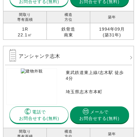
お問合せする
お問合せする(無料)
間取り
構造
築年
専有面積
方位
1R
鉄骨造
1994年09月
22.1㎡
南東
(築31年)
アンシャンテ志木
東武鉄道東上線/志木駅 徒歩
4分
埼玉県志木市本町
電話で
メールで
お問合せする
お問合せする(無料)
間取り
構造
築年
専有面積
方位