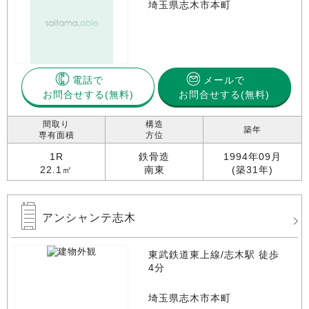
埼玉県志木市本町
電話で
メールで
お問合せする
お問合せする(無料)
間取り
構造
築年
専有面積
方位
1R
鉄骨造
1994年09月
22.1㎡
南東
(築31年)
アンシャンテ志木
東武鉄道東上線/志木駅 徒歩
4分
埼玉県志木市本町