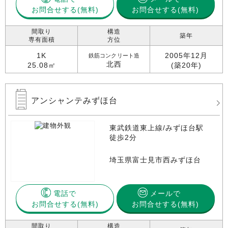
お問合せする
お問合せする(無料)
間取り
構造
築年
専有面積
方位
1K
2005年12月
鉄筋コンクリート造
北西
25.08㎡
(築20年)
アンシャンテみずほ台
東武鉄道東上線/みずほ台駅
徒歩2分
埼玉県富士見市西みずほ台
電話で
メールで
お問合せする
お問合せする(無料)
間取り
構造