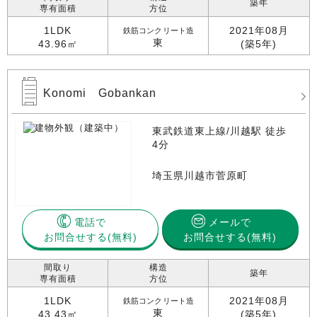
築年
専有面積
方位
1LDK
2021年08月
鉄筋コンクリート造
東
43.96㎡
(築5年)
Konomi Gobankan
東武鉄道東上線/川越駅 徒歩
4分
埼玉県川越市菅原町
電話で
メールで
お問合せする
お問合せする(無料)
間取り
構造
築年
専有面積
方位
1LDK
2021年08月
鉄筋コンクリート造
東
43.43㎡
(築5年)