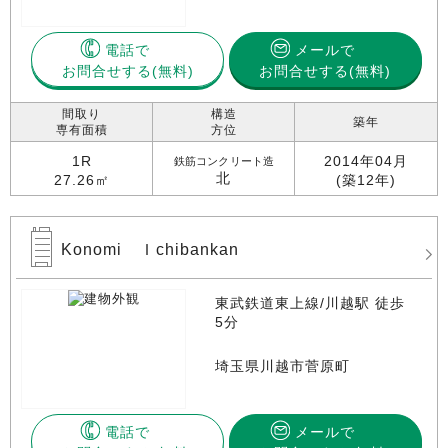
電話で
メールで
お問合せする
お問合せする(無料)
間取り
構造
築年
専有面積
方位
1R
2014年04月
鉄筋コンクリート造
北
27.26㎡
(築12年)
Konomi Ｉchibankan
東武鉄道東上線/川越駅 徒歩
5分
埼玉県川越市菅原町
電話で
メールで