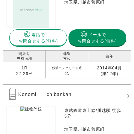
埼玉県川越市菅原町
電話で
メールで
お問合せする
お問合せする(無料)
間取り
構造
築年
専有面積
方位
1R
2014年04月
鉄筋コンクリート造
北
27.26㎡
(築12年)
Konomi Ｉchibankan
東武鉄道東上線/川越駅 徒歩
5分
埼玉県川越市菅原町