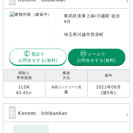
東武鉄道東上線/川越駅 徒歩
4分
埼玉県川越市菅原町
電話で
メールで
お問合せする
お問合せする(無料)
間取り
構造
築年
専有面積
方位
1LDK
2021年08月
鉄筋コンクリート造
東
43.43㎡
(築5年)
Konomi Ichibankan