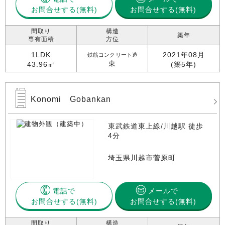
お問合せする
お問合せする(無料)
間取り
構造
築年
専有面積
方位
1LDK
2021年08月
鉄筋コンクリート造
東
43.96㎡
(築5年)
Konomi Gobankan
東武鉄道東上線/川越駅 徒歩
4分
埼玉県川越市菅原町
電話で
メールで
お問合せする
お問合せする(無料)
間取り
構造