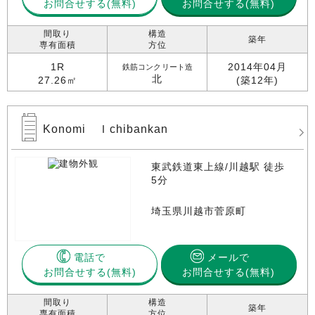
お問合せする
お問合せする(無料)
間取り
構造
築年
専有面積
方位
1R
2014年04月
鉄筋コンクリート造
北
27.26㎡
(築12年)
Konomi Ｉchibankan
東武鉄道東上線/川越駅 徒歩
5分
埼玉県川越市菅原町
電話で
メールで
お問合せする
お問合せする(無料)
間取り
構造
築年
専有面積
方位