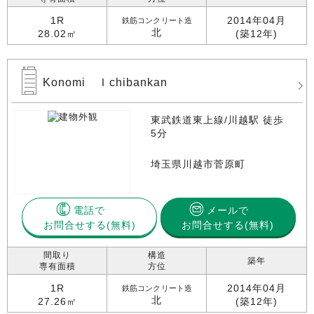
1R
2014年04月
鉄筋コンクリート造
北
28.02㎡
(築12年)
Konomi Ｉchibankan
東武鉄道東上線/川越駅 徒歩
5分
埼玉県川越市菅原町
電話で
メールで
お問合せする
お問合せする(無料)
間取り
構造
築年
専有面積
方位
1R
2014年04月
鉄筋コンクリート造
北
27.26㎡
(築12年)