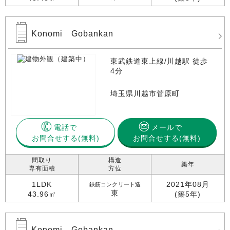
Konomi Gobankan
東武鉄道東上線/川越駅 徒歩
4分
埼玉県川越市菅原町
電話で
メールで
お問合せする
お問合せする(無料)
間取り
構造
築年
専有面積
方位
1LDK
2021年08月
鉄筋コンクリート造
東
43.96㎡
(築5年)
Konomi Gobankan