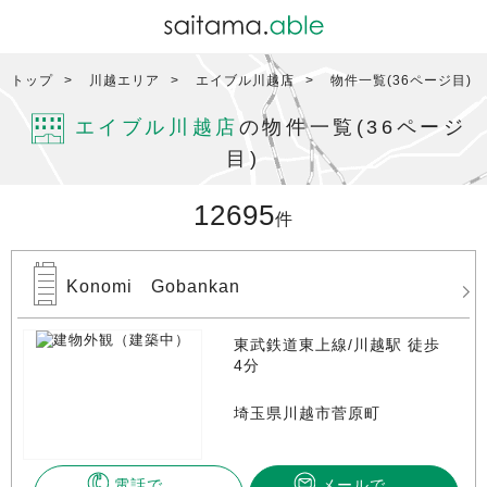
トップ
川越エリア
エイブル川越店
物件一覧(36ページ目)
エイブル川越店
の物件一覧(36ページ
目)
12695
件
Konomi Gobankan
東武鉄道東上線/川越駅 徒歩
4分
埼玉県川越市菅原町
電話で
メールで