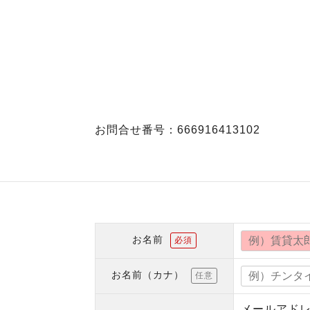
お問合せ番号：666916413102
お名前
必須
お名前（カナ）
任意
メールアド