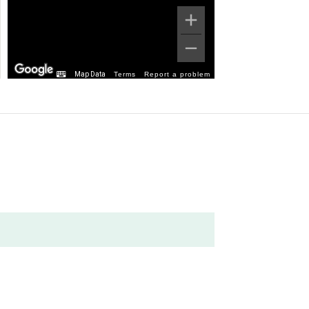
Map Data
Terms
Report a problem