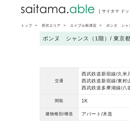
[ サイタマ ドッ
トップ
所沢エリア
エイブル秋津店
ボンヌ シャ
ボンヌ シャンス（1階）/ 東京
西武鉄道新宿線/久米川
交通
西武鉄道新宿線/東村山
西武鉄道多摩湖線/八坂
間取
1K
建物種別/構造
アパート/木造