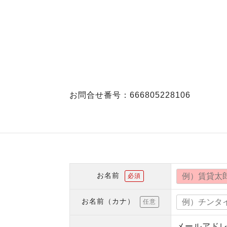
お問合せ番号：666805228106
お名前
必須
お名前（カナ）
任意
メールアド