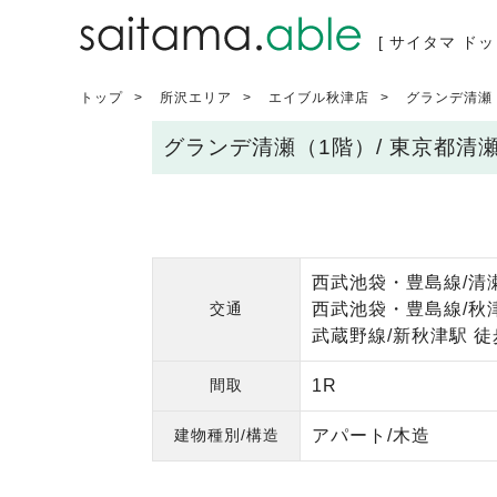
[ サイタマ ドッ
トップ
所沢エリア
エイブル秋津店
グランデ清瀬
グランデ清瀬（1階）/ 東京都清
西武池袋・豊島線/清瀬
交通
西武池袋・豊島線/秋津
武蔵野線/新秋津駅 徒
間取
1R
建物種別/構造
アパート/木造