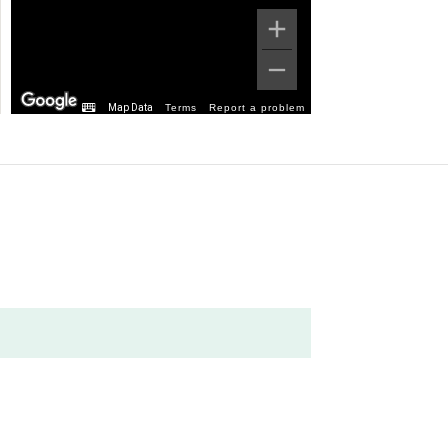
Map Data
Terms
Report a problem