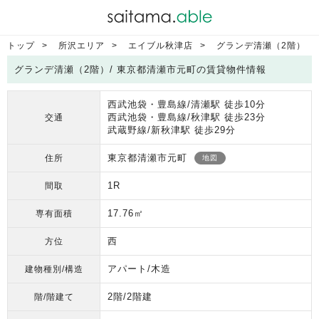
トップ
所沢エリア
エイブル秋津店
グランデ清瀬（2階）
グランデ清瀬（2階）/ 東京都清瀬市元町の賃貸物件情報
西武池袋・豊島線/清瀬駅 徒歩10分
西武池袋・豊島線/秋津駅 徒歩23分
交通
武蔵野線/新秋津駅 徒歩29分
東京都清瀬市元町
住所
地図
1R
間取
17.76㎡
専有面積
西
方位
アパート/木造
建物種別/構造
2階/2階建
階/階建て