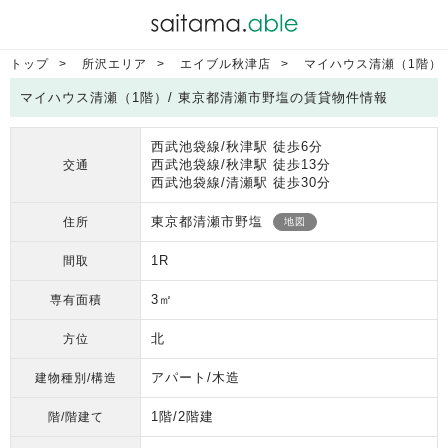
トップ
所沢エリア
エイブル秋津店
マイハウス清瀬（1階）
マイハウス清瀬（1階）/ 東京都清瀬市野塩の賃貸物件情報
西武池袋線/秋津駅 徒歩6分
西武池袋線/秋津駅 徒歩13分
交通
西武池袋線/清瀬駅 徒歩30分
東京都清瀬市野塩
住所
地図
1R
間取
3㎡
専有面積
北
方位
アパート/木造
建物種別/構造
1階/2階建
階/階建て