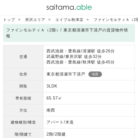
トップ
所沢エリア
エイブル秋津店
ファインモルティＡ（2
ファインモルティＡ（2階）/ 東京都清瀬市下清戸の賃貸物件情
報
西武池袋・豊島線/清瀬駅 徒歩26分
武蔵野線/東所沢駅 徒歩32分
交通
西武池袋・豊島線/秋津駅 徒歩45分
東京都清瀬市下清戸
住所
地図
3LDK
間取
65.57㎡
専有面積
南西
方位
アパート/木造
建物種別/構造
2階/2階建
階/階建て