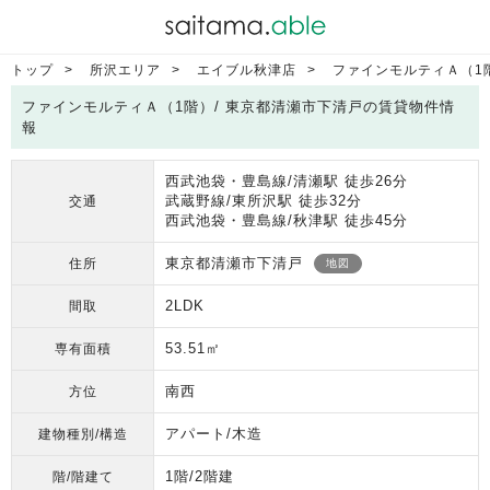
トップ
所沢エリア
エイブル秋津店
ファインモルティＡ（1
ファインモルティＡ（1階）/ 東京都清瀬市下清戸の賃貸物件情
報
西武池袋・豊島線/清瀬駅 徒歩26分
武蔵野線/東所沢駅 徒歩32分
交通
西武池袋・豊島線/秋津駅 徒歩45分
東京都清瀬市下清戸
住所
地図
2LDK
間取
53.51㎡
専有面積
南西
方位
アパート/木造
建物種別/構造
1階/2階建
階/階建て