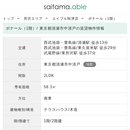
トップ
所沢エリア
エイブル秋津店
ボナール（1階）
ボナール（1階）/ 東京都清瀬市中清戸の賃貸物件情報
西武池袋・豊島線/清瀬駅 徒歩13分
西武池袋・豊島線/東久留米駅 徒歩29分
交通
武蔵野線/東所沢駅 徒歩37分
東京都清瀬市中清戸
住所
地図
2LDK
間取
58.3㎡
専有面積
南東
方位
テラスハウス/木造
建物種別/構造
1階/2階建
階/階建て