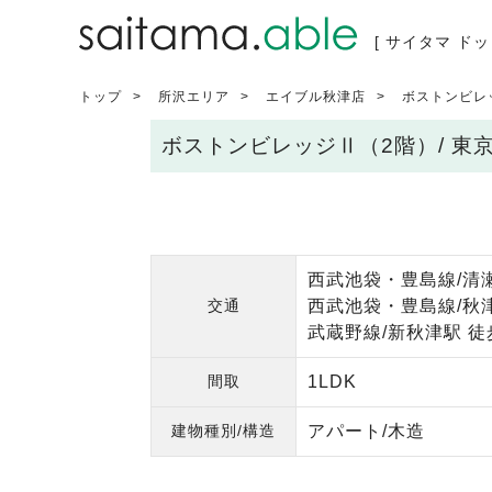
[ サイタマ ドッ
トップ
所沢エリア
エイブル秋津店
ボストンビレ
ボストンビレッジⅡ（2階）/ 東
西武池袋・豊島線/清瀬
交通
西武池袋・豊島線/秋津
武蔵野線/新秋津駅 徒
間取
1LDK
建物種別/構造
アパート/木造