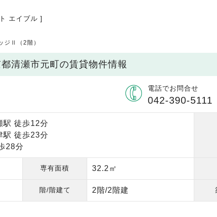
ト エイブル ]
ッジⅡ（2階）
京都清瀬市元町の賃貸物件情報
電話でお問合せ
042-390-5111
駅 徒歩12分
駅 徒歩23分
歩28分
専有面積
32.2㎡
階/階建て
2階/2階建