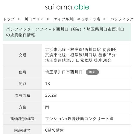
トップ
川口エリア
エイブル川口キュポ・ラ店
パシフィック
パシフィック・ソフィ－ト西川口（6階）/ 埼玉県川口市西川口
の賃貸物件情報
京浜東北線・根岸線/西川口駅 徒歩9分
京浜東北線・根岸線/川口駅 徒歩15分
交通
埼玉高速鉄道/川口元郷駅 徒歩30分
埼玉県川口市西川口
住所
地図
1K
間取
25.2㎡
専有面積
南
方位
マンション/鉄骨鉄筋コンクリート造
建物種別/構造
6階/6階建
階/階建て