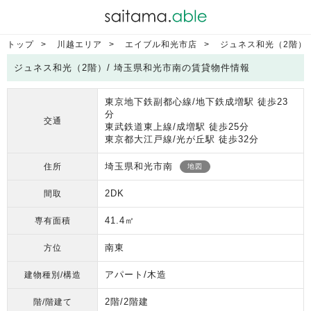
トップ
川越エリア
エイブル和光市店
ジュネス和光（2階）
ジュネス和光（2階）/ 埼玉県和光市南の賃貸物件情報
東京地下鉄副都心線/地下鉄成増駅 徒歩23
分
交通
東武鉄道東上線/成増駅 徒歩25分
東京都大江戸線/光が丘駅 徒歩32分
埼玉県和光市南
住所
地図
2DK
間取
41.4㎡
専有面積
南東
方位
アパート/木造
建物種別/構造
2階/2階建
階/階建て