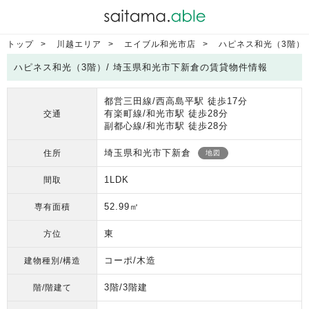
トップ
川越エリア
エイブル和光市店
ハピネス和光（3階）
ハピネス和光（3階）/ 埼玉県和光市下新倉の賃貸物件情報
都営三田線/西高島平駅 徒歩17分
有楽町線/和光市駅 徒歩28分
交通
副都心線/和光市駅 徒歩28分
埼玉県和光市下新倉
住所
地図
1LDK
間取
52.99㎡
専有面積
東
方位
コーポ/木造
建物種別/構造
3階/3階建
階/階建て