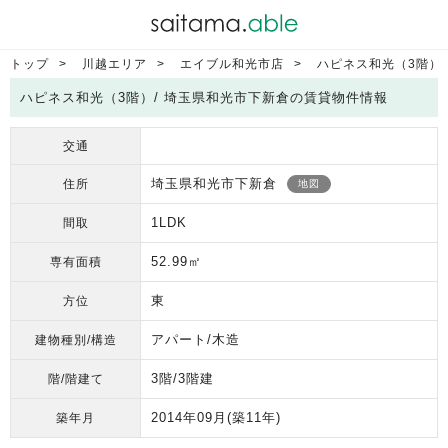
トップ
川越エリア
エイブル和光市店
ハピネス和光（3階）
ハピネス和光（3階）/ 埼玉県和光市下新倉の賃貸物件情報
交通
埼玉県和光市下新倉
住所
地図
1LDK
間取
52.99㎡
専有面積
東
方位
アパート/木造
建物種別/構造
3階/3階建
階/階建て
2014年09月
(築11年)
築年月