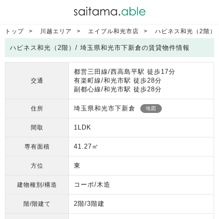
トップ
川越エリア
エイブル和光市店
ハピネス和光（2階）
ハピネス和光（2階）/ 埼玉県和光市下新倉の賃貸物件情報
都営三田線/西高島平駅 徒歩17分
有楽町線/和光市駅 徒歩28分
交通
副都心線/和光市駅 徒歩28分
埼玉県和光市下新倉
住所
地図
1LDK
間取
41.27㎡
専有面積
東
方位
コーポ/木造
建物種別/構造
2階/3階建
階/階建て