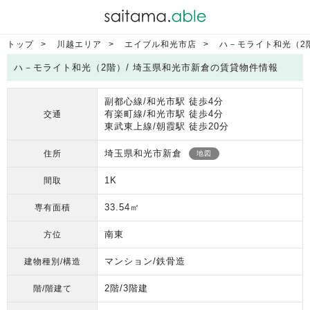
トップ
川越エリア
エイブル和光市店
ハ－モライト和光（2
ハ－モライト和光（2階）/ 埼玉県和光市新倉の賃貸物件情報
副都心線/和光市駅 徒歩4分
有楽町線/和光市駅 徒歩4分
交通
東武東上線/朝霞駅 徒歩20分
埼玉県和光市新倉
住所
地図
1K
間取
33.54㎡
専有面積
南東
方位
マンション/鉄骨造
建物種別/構造
2階/3階建
階/階建て