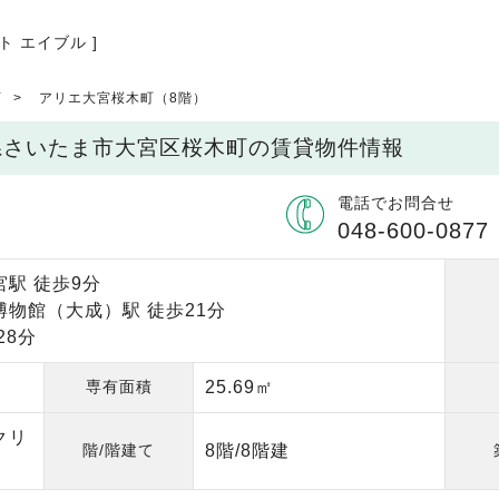
ト エイブル ]
店
アリエ大宮桜木町（8階）
玉県さいたま市大宮区桜木町の賃貸物件情報
電話でお問合せ
048-600-0877
駅 徒歩9分
博物館（大成）駅 徒歩21分
28分
専有面積
25.69㎡
クリ
階/階建て
8階/8階建