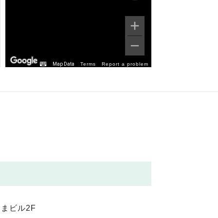
Map Data
Terms
Report a problem
まビル2F