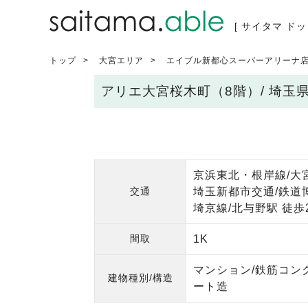
[ サイタマ ドッ
トップ
大宮エリア
エイブル新都心スーパーアリーナ
アリエ大宮桜木町（8階）/ 埼
京浜東北・根岸線/大宮
交通
埼玉新都市交通/鉄道
埼京線/北与野駅 徒歩
間取
1K
マンション/鉄筋コン
建物種別/構造
ート造