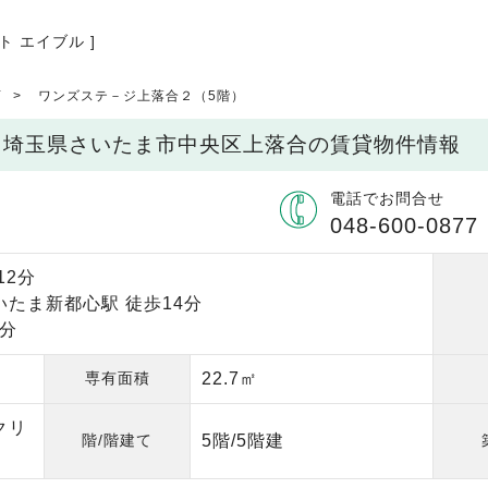
ト エイブル ]
店
ワンズステ－ジ上落合２（5階）
/ 埼玉県さいたま市中央区上落合の賃貸物件情報
電話でお問合せ
048-600-0877
12分
いたま新都心駅 徒歩14分
2分
専有面積
22.7㎡
クリ
階/階建て
5階/5階建