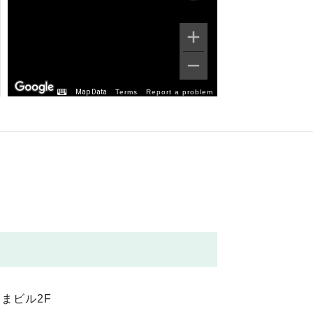
Map Data
Terms
Report a problem
まビル2F