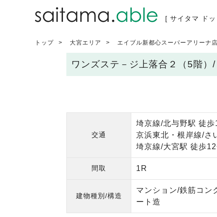
[ サイタマ ドッ
トップ
大宮エリア
エイブル新都心スーパーアリーナ
ワンズステ－ジ上落合２（5階）
埼京線/北与野駅 徒歩
交通
京浜東北・根岸線/さ
埼京線/大宮駅 徒歩1
間取
1R
マンション/鉄筋コン
建物種別/構造
ート造