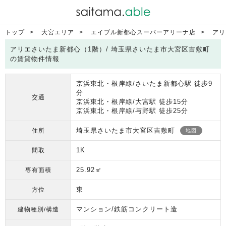
トップ
大宮エリア
エイブル新都心スーパーアリーナ店
アリ
アリエさいたま新都心（1階）/ 埼玉県さいたま市大宮区吉敷町
の賃貸物件情報
京浜東北・根岸線/さいたま新都心駅 徒歩9
分
交通
京浜東北・根岸線/大宮駅 徒歩15分
京浜東北・根岸線/与野駅 徒歩25分
埼玉県さいたま市大宮区吉敷町
住所
地図
1K
間取
25.92㎡
専有面積
東
方位
マンション/鉄筋コンクリート造
建物種別/構造