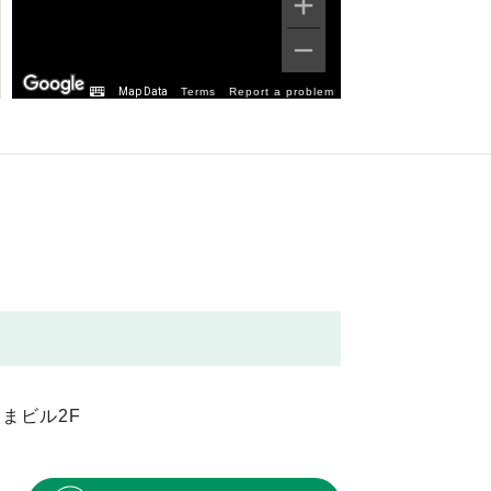
Map Data
Terms
Report a problem
まビル2F