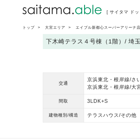
[ サイタマ ドッ
トップ
大宮エリア
エイブル新都心スーパーアリーナ
下木崎テラス４号棟（1階）/ 
京浜東北・根岸線/さい
交通
京浜東北・根岸線/大宮
間取
3LDK+S
建物種別/構造
テラスハウス/その他