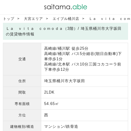
トップ
大宮エリア
エイブル桶川店
Ｌａ ｖｉｔａ ｃｏｍ
Ｌａ ｖｉｔａ ｃｏｍｏｄａ（3階）/ 埼玉県桶川市大字坂田
の賃貸物件情報
高崎線/桶川駅 徒歩25分
高崎線/桶川駅 バス5分細谷(朝日自動車)下
車停歩1分
交通
高崎線/北本駅 バス10分三国コカコーラ前
下車停歩12分
埼玉県桶川市大字坂田
住所
2LDK
間取
54.65㎡
専有面積
西
方位
マンション/鉄骨造
建物種別/構造