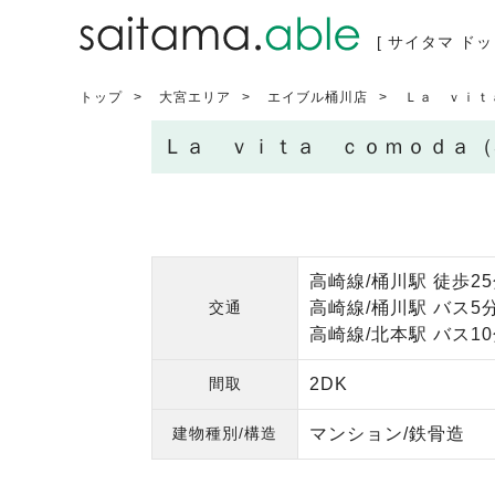
[ サイタマ ドッ
トップ
大宮エリア
エイブル桶川店
Ｌａ ｖｉｔ
Ｌａ ｖｉｔａ ｃｏｍｏｄａ（
高崎線/桶川駅 徒歩2
交通
高崎線/桶川駅 バス5
高崎線/北本駅 バス1
間取
2DK
建物種別/構造
マンション/鉄骨造