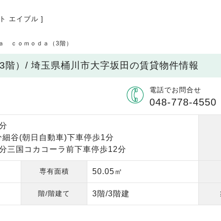
ト エイブル ]
ａ ｃｏｍｏｄａ（3階）
3階）/ 埼玉県桶川市大字坂田の賃貸物件情報
電話でお問合せ
048-778-4550
5分
分細谷(朝日自動車)下車停歩1分
0分三国コカコーラ前下車停歩12分
専有面積
50.05㎡
階/階建て
3階/3階建