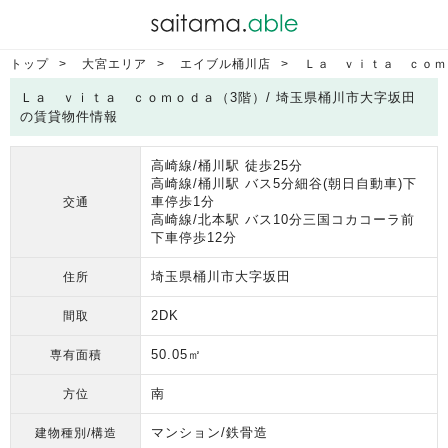
トップ
大宮エリア
エイブル桶川店
Ｌａ ｖｉｔａ ｃｏｍ
Ｌａ ｖｉｔａ ｃｏｍｏｄａ（3階）/ 埼玉県桶川市大字坂田
の賃貸物件情報
高崎線/桶川駅 徒歩25分
高崎線/桶川駅 バス5分細谷(朝日自動車)下
車停歩1分
交通
高崎線/北本駅 バス10分三国コカコーラ前
下車停歩12分
埼玉県桶川市大字坂田
住所
2DK
間取
50.05㎡
専有面積
南
方位
マンション/鉄骨造
建物種別/構造