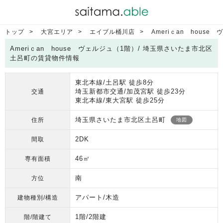
トップ
大宮エリア
エイブル桶川店
Ameriｃan house
Ameriｃan house ヴェルジュ（1階）/ 埼玉県さいたま市北区
土呂町の賃貸物件情報
東北本線/土呂駅 徒歩8分
埼玉新都市交通/加茂宮駅 徒歩23分
交通
東北本線/東大宮駅 徒歩25分
埼玉県さいたま市北区土呂町
住所
地図
2DK
間取
46㎡
専有面積
南
方位
アパート/木造
建物種別/構造
1階/2階建
階/階建て