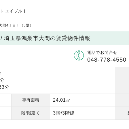
ト エイブル ]
ge大間4丁目Ⅰ（3階）
階）/ 埼玉県鴻巣市大間の賃貸物件情報
電話でお問合せ
048-778-4550
分
8分
63分
専有面積
24.01㎡
階/階建て
3階/3階建