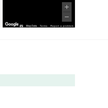
Map Data
Terms
Report a problem