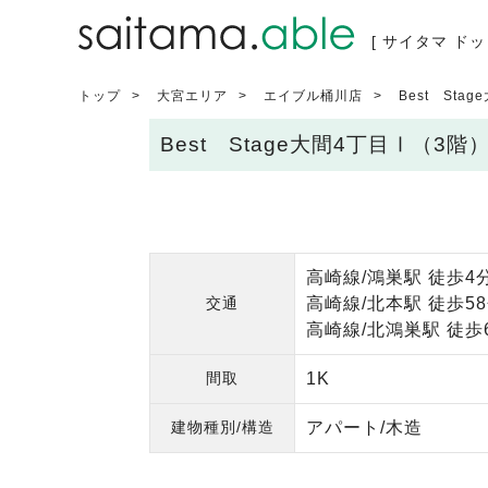
[ サイタマ ドッ
トップ
大宮エリア
エイブル桶川店
Best Sta
Best Stage大間4丁目Ⅰ（3
高崎線/鴻巣駅 徒歩4
交通
高崎線/北本駅 徒歩5
高崎線/北鴻巣駅 徒歩
間取
1K
建物種別/構造
アパート/木造