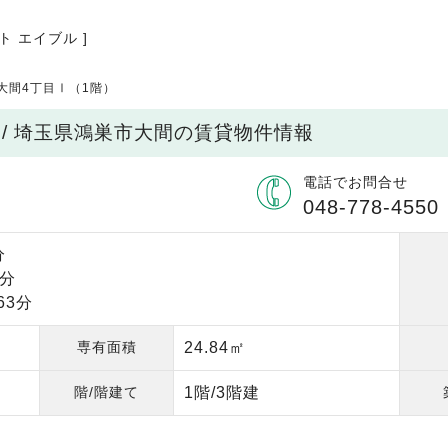
ト エイブル ]
ge大間4丁目Ⅰ（1階）
階）/ 埼玉県鴻巣市大間の賃貸物件情報
電話でお問合せ
048-778-4550
分
8分
63分
専有面積
24.84㎡
階/階建て
1階/3階建