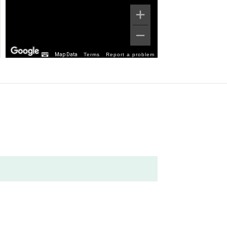
Map Data
Terms
Report a problem