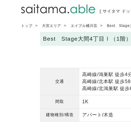
[ サイタマ ドッ
トップ
大宮エリア
エイブル桶川店
Best Sta
Best Stage大間4丁目Ⅰ（1
高崎線/鴻巣駅 徒歩4
交通
高崎線/北本駅 徒歩5
高崎線/北鴻巣駅 徒歩
間取
1K
建物種別/構造
アパート/木造