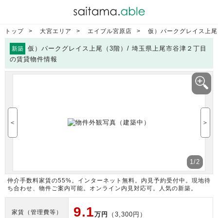
トップ
大宮エリア
エイブル宮原店
仮）パークグレイス上尾
仮）パークグレイス上尾（3階）/ 埼玉県上尾市谷津２丁目
新築
の賃貸物件情報
＜
＞
1
/2
仲介手数料家賃の55%。インターネット無料。内見予約受付中。現地待
ち合わせ、物件ご案内可能。オンライン内見対応可。人気の新築。
9.1
家賃（管理費等）
万円
（3,300円）