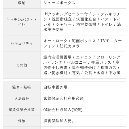
シューズボックス
収納
IHクッキングヒーター付 / システムキッチ
ン / 洗面所独立 / 洗面化粧台 / バス・トイ
キッチン/バス・ト
イレ
レ別 / シャワー / 浴室乾燥機 / トイレ / 温
水洗浄便座
オートロック / 宅配ボックス / TVモニター
セキュリティ
フォン / 防犯カメラ
室内洗濯機置場 / エアコン / フローリング
/ ベランダ / バルコニー / 複層ガラス / 室
その他
内物干し設備 / 集合郵便受け / 都市ガス /
追い焚き機能 / 電気 / 公営上水道 / 下水道
自転車置き場
駐車・駐輪
家賃保証会社利用必須
入居条件
保証会社必加入(実費)
家賃保証会社等
損害保険加入要。
保険