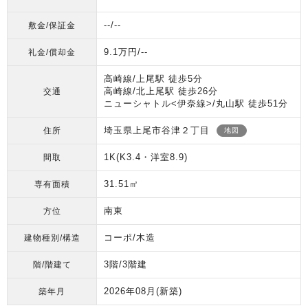
--/--
敷金/保証金
9.1万円/--
礼金/償却金
高崎線/上尾駅 徒歩5分
高崎線/北上尾駅 徒歩26分
交通
ニューシャトル<伊奈線>/丸山駅 徒歩51分
埼玉県上尾市谷津２丁目
住所
地図
1K(K3.4・洋室8.9)
間取
31.51㎡
専有面積
南東
方位
コーポ/木造
建物種別/構造
3階/3階建
階/階建て
2026年08月
(新築)
築年月