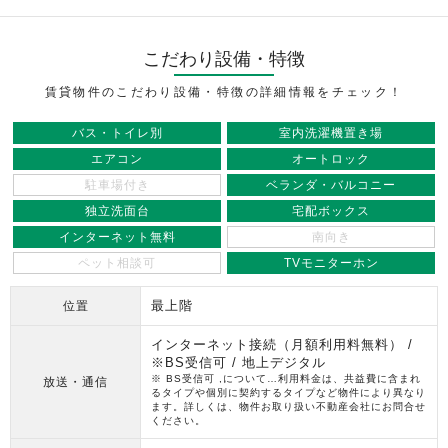
こだわり設備・特徴
賃貸物件のこだわり設備・特徴の詳細情報をチェック！
バス・トイレ別
室内洗濯機置き場
エアコン
オートロック
駐車場付き
ベランダ・バルコニー
独立洗面台
宅配ボックス
インターネット無料
南向き
ペット相談可
TVモニターホン
最上階
位置
インターネット接続（月額利用料無料） /
※BS受信可 / 地上デジタル
※ BS受信可 ,について…利用料金は、共益費に含まれ
放送・通信
るタイプや個別に契約するタイプなど物件により異なり
ます。詳しくは、物件お取り扱い不動産会社にお問合せ
ください。