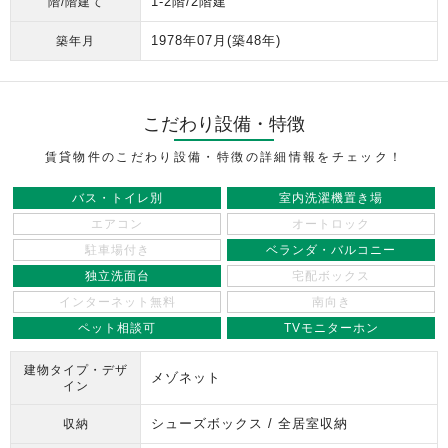
1-2階/2階建
階/階建て
1978年07月
(築48年)
築年月
こだわり設備・特徴
賃貸物件のこだわり設備・特徴の詳細情報をチェック！
バス・トイレ別
室内洗濯機置き場
エアコン
オートロック
駐車場付き
ベランダ・バルコニー
独立洗面台
宅配ボックス
インターネット無料
南向き
ペット相談可
TVモニターホン
建物タイプ・デザ
メゾネット
イン
シューズボックス / 全居室収納
収納