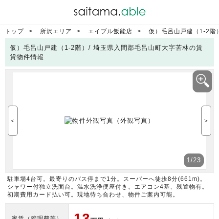
トップ
所沢エリア
エイブル飯能店
仮）毛呂山戸建（1-2階
仮）毛呂山戸建（1-2階）/ 埼玉県入間郡毛呂山町大字苦林の賃
貸物件情報
＜
＞
1
/23
駐車場4台可。最寄りのバス停まで1分。スーパーへ徒歩8分(661m)。
シャワー付独立洗面台。温水洗浄便座付き。エアコン4基、残置物有。
初期費用カード払い可。現地待ち合わせ、物件ご案内可能。
13
家賃（管理費等）