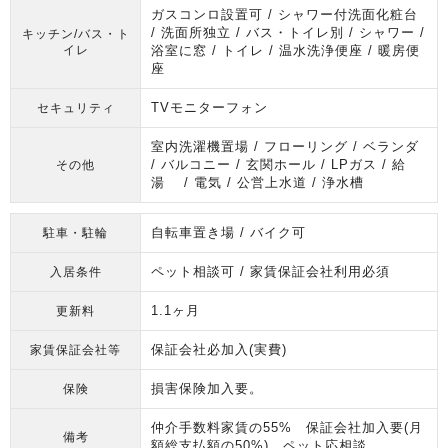
ガスコンロ設置可 / シャワー付洗面化粧台
/ 洗面所独立 / バス・トイレ別 / シャワー /
キッチン/バス・ト
イレ
浴室に窓 / トイレ / 温水洗浄便座 / 暖房便
座
TVモニターフォン
セキュリティ
室内洗濯機置場 / フローリング / ベランダ
/ バルコニー / 玄関ホール / LPガス / 給
その他
湯 / 電気 / 公営上水道 / 浄水槽
自転車置き場 / バイク可
駐車・駐輪
ペット相談可 / 家賃保証会社利用必須
入居条件
1.1ヶ月
更新料
保証会社必加入(実費)
家賃保証会社等
損害保険加入要。
保険
仲介手数料家賃の55% 保証会社加入要(月
備考
額総支払額の50%)。ペット応相談。