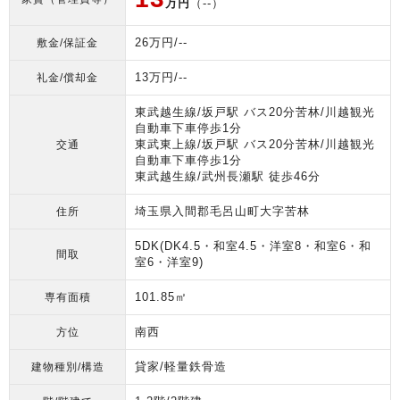
万円
（--）
26万円/--
敷金/保証金
13万円/--
礼金/償却金
東武越生線/坂戸駅 バス20分苦林/川越観光
自動車下車停歩1分
東武東上線/坂戸駅 バス20分苦林/川越観光
交通
自動車下車停歩1分
東武越生線/武州長瀬駅 徒歩46分
埼玉県入間郡毛呂山町大字苦林
住所
5DK(DK4.5・和室4.5・洋室8・和室6・和
間取
室6・洋室9)
101.85㎡
専有面積
南西
方位
貸家/軽量鉄骨造
建物種別/構造